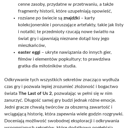
cenne zasoby, przydatne w przetrwaniu, a także
fragmenty historii, które uzupełniają opowieść,
rozsiane po świecie są
znajdźki
– karty
kolekcjonerskie i poruszające artefakty, takie jak listy
i notatki; te przedmioty rzucają nowe światło na
świat gry i ujawniają nieznane dotąd losy jego
mieszkańców,
easter eggi
– ukryte nawiązania do innych gier,
filmów i elementów popkultury; to prawdziwa
gratka dla miłośników studia.
Odkrywanie tych wszystkich sekretów znacząco wydłuża
czas gry i pozwala lepiej zrozumieć złożoność i bogactwo
świata
The Last of Us 2
, pozwalając w pełni się w nim
zanurzyć. Długość samej gry budzi jednak różne emocje.
Jedni gracze chwalą twórców za obszerną zawartość i
wciągającą historię, która zapewnia wiele godzin rozgrywki.
Doceniają możliwość swobodnej eksploracji i odkrywania
wspomnianych sekretów, które dodatkowo pogłębiają