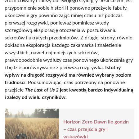
zróżnicowany i zależy od Twojego stylu gry. Jeśli celem jest
przypomnienie sobie historii i ponowne przeżycie fabuły,
ukończenie gry powinno zająć mniej czasu niż podczas
pierwszej rozgrywki, ponieważ pominiesz wtedy
szczegółową eksplorację otoczenia w poszukiwaniu
sekretów i ukrytych przedmiotów. Z drugiej strony, równie
dokładna eksploracja każdego zakamarka i znalezienie
wszystkich, nawet najmniejszych sekretów,
prawdopodobnie wydłuży czas ponownego ukończenia gry
i będzie porównywalne z pierwszą rozgrywką.
Istotny
wpływ na długość rozgrywki ma również wybrany poziom
trudności.
Podsumowując, czas potrzebny na ponowne
przejście
The Last of Us 2
jest kwestią bardzo indywidualną
i zależy od wielu czynników.
Horizon Zero Dawn ile godzin
– czas przejścia gry i
wskazówki