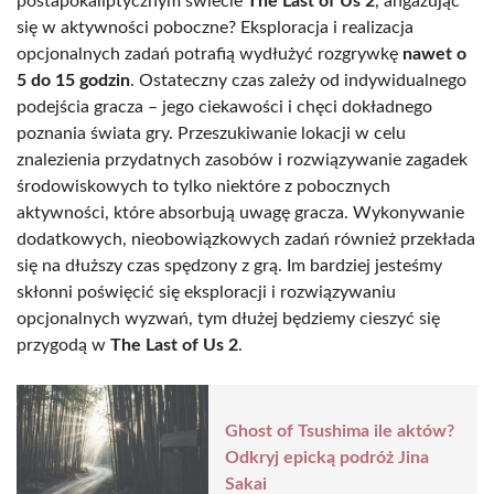
postapokaliptycznym świecie
The Last of Us 2
, angażując
się w aktywności poboczne? Eksploracja i realizacja
opcjonalnych zadań potrafią wydłużyć rozgrywkę
nawet o
5 do 15 godzin
. Ostateczny czas zależy od indywidualnego
podejścia gracza – jego ciekawości i chęci dokładnego
poznania świata gry. Przeszukiwanie lokacji w celu
znalezienia przydatnych zasobów i rozwiązywanie zagadek
środowiskowych to tylko niektóre z pobocznych
aktywności, które absorbują uwagę gracza. Wykonywanie
dodatkowych, nieobowiązkowych zadań również przekłada
się na dłuższy czas spędzony z grą. Im bardziej jesteśmy
skłonni poświęcić się eksploracji i rozwiązywaniu
opcjonalnych wyzwań, tym dłużej będziemy cieszyć się
przygodą w
The Last of Us 2
.
Ghost of Tsushima ile aktów?
Odkryj epicką podróż Jina
Sakai