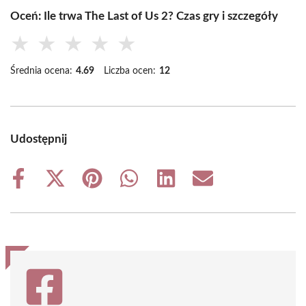
Oceń: Ile trwa The Last of Us 2? Czas gry i szczegóły
★
★
★
★
★
Średnia ocena:
4.69
Liczba ocen:
12
Udostępnij
Share
Share
Share
Share
Share
Share
on
on
on
on
on
on
Facebook
X
Pinterest
WhatsApp
LinkedIn
Email
(Twitter)