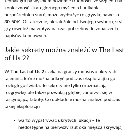
Jednak gra na wysokim poziomie trudności, ze względu na
konieczność strategicznego myślenia i unikania
bezpośrednich starć, może wydłużyć rozgrywkę nawet o
30-50%
. Ostatecznie, niezależnie od Twojego wyboru, styl
gry również ma wpływ na czas potrzebny do zobaczenia
napisów końcowych.
Jakie sekrety można znaleźć w The Last
of Us 2?
W
The Last of Us 2
czeka na graczy mnóstwo ukrytych
tajemnic, które można odkryć podczas eksploracji tego
rozległego świata. Te sekrety nie tylko urozmaicają
rozgrywkę, ale także pozwalają głębiej zanurzyć się w
fascynującą fabułę. Co dokładnie można znaleźć podczas
takiej eksploracji?
warto wypatrywać
ukrytych lokacji
– te
niedostępne na pierwszy rzut oka miejsca skrywają