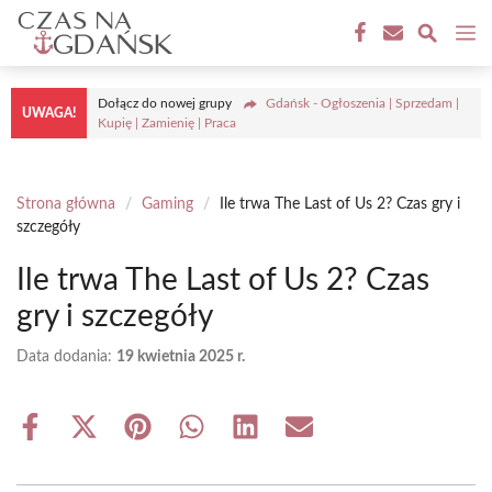
Przejdź
M
do
treści
Dołącz do nowej grupy
Gdańsk - Ogłoszenia | Sprzedam |
UWAGA!
Kupię | Zamienię | Praca
Strona główna
/
Gaming
/
Ile trwa The Last of Us 2? Czas gry i
szczegóły
Ile trwa The Last of Us 2? Czas
gry i szczegóły
Data dodania:
19 kwietnia 2025 r.
Share
Share
Share
Share
Share
Share
on
on
on
on
on
on
Facebook
X
Pinterest
WhatsApp
LinkedIn
Email
(Twitter)