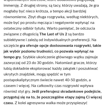
immersję. Z drugiej strony, są tacy, którzy uważają, że gra
mogłaby być nieco krótsza, a tempo akcji bardziej
równomierne. Zbyt długa rozgrywka, według niektórych,
może być po prostu męcząca i negatywnie wpłynąć na
ostateczny odbiór tytułu. Warto pamiętać, że odczucia
związane z długością
The Last of Us 2
są bardzo
subiektywne i zależą od indywidualnych preferencji. Na
szczęście
gra oferuje opcje dostosowania rozgrywki, takie
jak wybór poziomu trudności, co pozwala wpłynąć na
tempo gry
. Szybkie ukończenie głównego wątku zajmuje
zazwyczaj od 23 do 30 godzin. Natomiast gracze, którzy
lubią dokładnie eksplorować każdy zakątek i poszukiwać
ukrytych znajdziek, mogą spędzić w tym
postapokaliptycznym świecie nawet 40-50 godzin, a
czasem i więcej. Na całkowity czas rozgrywki wpływa
również styl gry.
Jeśli preferujesz skradankowe podejście,
przygotuj się na to, że poszczególne etapy zajmą Ci więcej
czasu
. Z kolei agresywna walka może przyspieszyć