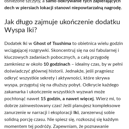
ośnieżone szczyty, a
samo odkrywanie tych zapierających
dech w piersiach lokacji stanowi niepowtarzalną nagrodę
.
Jak długo zajmuje ukończenie dodatku
Wyspa Iki?
Dodatek Iki w
Ghost of Tsushima
to obietnica wielu godzin
wciągającej rozgrywki. Skoncentruj się na osi fabularnej i
kluczowych zadaniach pobocznych, a całą przygodę
zamkniesz w około
10 godzinach
– idealny czas, by w pełni
doświadczyć głównej historii. Jednakże, jeśli pragniesz
odkryć wszystkie sekrety i aktywności, które skrywa
wyspa, przygotuj się na dłuższy pobyt. Odkrycie każdego
zakamarka i ukończenie wszystkich wyzwań może
pochłonąć nawet
15 godzin, a nawet więcej
. Wierz mi, to
dobrze zainwestowany czas! Jeśli planujesz kompleksowe
zanurzenie w narracji i eksploracji
Iki
, zarezerwuj sobie
solidną porcję czasu. Nie spiesz się, rozkoszuj się każdym
momentem tej podróży. Zapewniam, że poznawanie