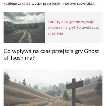
każdego zakątka wyspy przyniesie mnóstwo satysfakcji.
Far Cry 6 ile godzin zajmuje
ukończenie gry? Sprawdź czas
przejścia
Co wpływa na czas przejścia gry Ghost
of Tsushima?