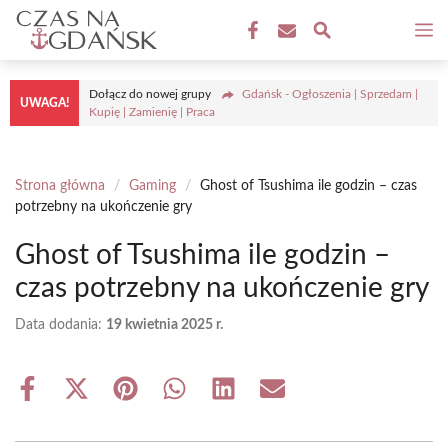
Przejdź
M
do
treści
Dołącz do nowej grupy
Gdańsk - Ogłoszenia | Sprzedam |
UWAGA!
Kupię | Zamienię | Praca
Strona główna
/
Gaming
/
Ghost of Tsushima ile godzin – czas
potrzebny na ukończenie gry
Ghost of Tsushima ile godzin –
czas potrzebny na ukończenie gry
Data dodania:
19 kwietnia 2025 r.
Share
Share
Share
Share
Share
Share
on
on
on
on
on
on
Facebook
X
Pinterest
WhatsApp
LinkedIn
Email
(Twitter)