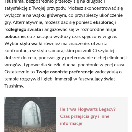
Tsushima
, bezpośrednio przełoży się na długość i
satysfakcję z Twojej przygody. Możesz skoncentrować się
wyłącznie na
wątku głównym
, co przyspieszy ukończenie
gry. Alternatywnie, możesz dać się ponieść
eksploracji
rozległego świata
i angażować się w różnorodne
misje
poboczne
, co znacząco wydłuży czas spędzony w grze.
Wybór
stylu walki
również ma znaczenie: otwarta
konfrontacja w stylu samurajskim pozwoli Ci szybciej
dotrzeć do celu, podczas gdy preferowanie cichej eliminacji
wrogów, typowe dla ścieżki ducha, pochłonie więcej czasu.
Ostatecznie to
Twoje osobiste preferencje
zadecydują o
tempie rozgrywki i głębi immersji w fascynujący świat
Tsushimy.
Ile trwa Hogwarts Legacy?
Czas przejścia gry i inne
informacje