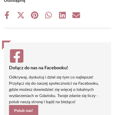
Udostępnij
Share
Share
Share
Share
Share
Share
on
on
on
on
on
on
Facebook
X
Pinterest
WhatsApp
LinkedIn
Email
(Twitter)
Dołącz do nas na Facebooku!
Odkrywaj, dyskutuj i dziel się tym co najlepsze!
Przyłącz się do naszej społeczności na Facebooku,
gdzie możesz dowiedzieć się więcej o lokalnych
wydarzeniach w Gdańsku. Twoje zdanie się liczy -
polub naszą stronę i bądź na bieżąco!
Polub nas!