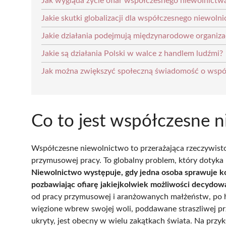
Jak wygląda życie ofiar współczesnego niewolnictw
Jakie skutki globalizacji dla współczesnego niewoln
Jakie działania podejmują międzynarodowe organiza
Jakie są działania Polski w walce z handlem ludźmi?
Jak można zwiększyć społeczną świadomość o wspó
Co to jest współczesne 
Współczesne niewolnictwo to przerażająca rzeczywisto
przymusowej pracy. To globalny problem, który dotyka 
Niewolnictwo występuje, gdy jedna osoba sprawuje kon
pozbawiając ofiarę jakiejkolwiek możliwości decydowa
od pracy przymusowej i aranżowanych małżeństw, po ha
więzione wbrew swojej woli, poddawane straszliwej pr
ukryty, jest obecny w wielu zakątkach świata. Na przy