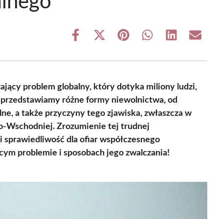
alnego
Share
Share
Share
Share
Share
Share
on
on
on
on
on
on
Facebook
X
Pinterest
WhatsApp
LinkedIn
Email
(Twitter)
jący problem globalny, który dotyka miliony ludzi,
e przedstawiamy różne formy niewolnictwa, od
e, a także przyczyny tego zjawiska, zwłaszcza w
o-Wschodniej. Zrozumienie tej trudnej
i sprawiedliwość dla ofiar współczesnego
cym problemie i sposobach jego zwalczania!