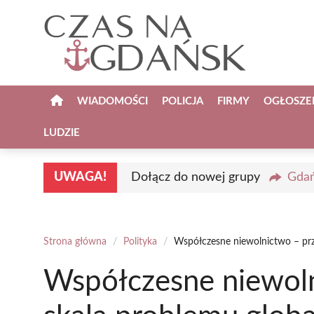
Przejdź
do
treści
WIADOMOŚCI
POLICJA
FIRMY
OGŁOSZE
LUDZIE
UWAGA!
Dołącz do nowej grupy
Gdań
Strona główna
/
Polityka
/
Współczesne niewolnictwo – prz
Współczesne niewoln