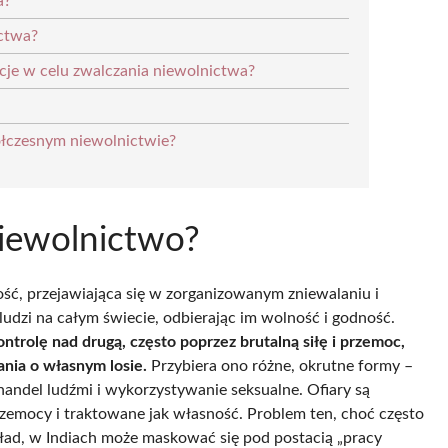
a?
ictwa?
cje w celu zwalczania niewolnictwa?
łczesnym niewolnictwie?
niewolnictwo?
ść, przejawiająca się w zorganizowanym zniewalaniu i
ludzi na całym świecie, odbierając im wolność i godność.
trolę nad drugą, często poprzez brutalną siłę i przemoc,
nia o własnym losie.
Przybiera ono różne, okrutne formy –
ndel ludźmi i wykorzystywanie seksualne. Ofiary są
zemocy i traktowane jak własność. Problem ten, choć często
kład, w Indiach może maskować się pod postacią „pracy