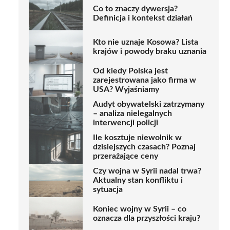
Co to znaczy dywersja?
Definicja i kontekst działań
Kto nie uznaje Kosowa? Lista
krajów i powody braku uznania
Od kiedy Polska jest
zarejestrowana jako firma w
USA? Wyjaśniamy
Audyt obywatelski zatrzymany
– analiza nielegalnych
interwencji policji
Ile kosztuje niewolnik w
dzisiejszych czasach? Poznaj
przerażające ceny
Czy wojna w Syrii nadal trwa?
Aktualny stan konfliktu i
sytuacja
Koniec wojny w Syrii – co
oznacza dla przyszłości kraju?