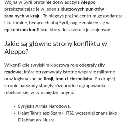
Wojna w Syrii brutalnie doświadczyła
Aleppo
,
przekształcając je w jeden z
kluczowych punktów
zapalnych w kraju
. To niegdyś prężne centrum gospodarcze
i kulturalne, będące chlubą Syrii, nagle znalazło się w
epicentrum konfliktu
, który doszczętnie je zrujnował.
Jakie są główne strony konfliktu w
Aleppo?
W konflikcie syryjskim kluczową rolę odegrały
siły
rządowe
, które otrzymywały istotne wsparcie militarne
oraz logistyczne od
Rosji, Iranu i Hezbollahu
. Po drugiej
stronie barykady stanęły różnorodne ugrupowania
rebelianckie, w tym między innymi:
Syryjska Armia Narodowa,
Hajat Tahrir asz-Szam (HTS), wcześniej znana jako
Dżabhat an-Nusra.