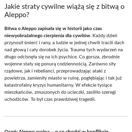
Jakie straty cywilne wiążą się z bitwą o
Aleppo?
Bitwa o Aleppo zapisała się w historii jako czas
niewyobrażalnego cierpienia dla cywilów
. Każdy dzień
przynosił śmierć i rany, a ludzie w jednej chwili tracili dach
nad głową i cały dorobek życia. Trauma tych wydarzeń na
długo odcisnęła się na ich psychice. Co gorsza, zbrodnie
wojenne stały się ponurą codziennością. Zarówno siły
rządowe, jak i rebelianci, przeprowadzając ataki z
powietrza, zamieniły miasto w ruinę, pogłębiając i tak już
katastrofalny kryzys humanitarny. W efekcie tysiące
mieszkańców, zmuszonych do ucieczki, zasiliło szeregi
uchodźców. To był czas prawdziwej tragedii.
Oceń: Aleppo wojna – o co chodzi w konflikcie