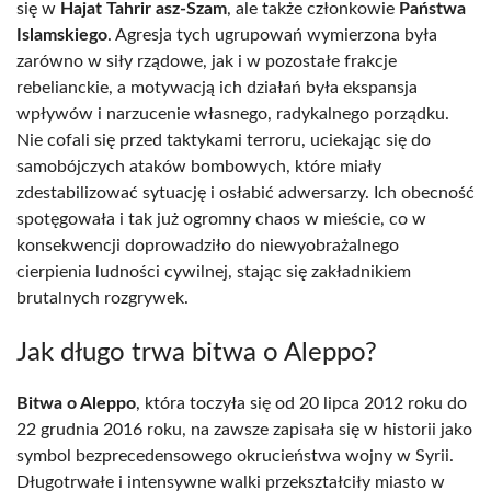
się w
Hajat Tahrir asz-Szam
, ale także członkowie
Państwa
Islamskiego
. Agresja tych ugrupowań wymierzona była
zarówno w siły rządowe, jak i w pozostałe frakcje
rebelianckie, a motywacją ich działań była ekspansja
wpływów i narzucenie własnego, radykalnego porządku.
Nie cofali się przed taktykami terroru, uciekając się do
samobójczych ataków bombowych, które miały
zdestabilizować sytuację i osłabić adwersarzy. Ich obecność
spotęgowała i tak już ogromny chaos w mieście, co w
konsekwencji doprowadziło do niewyobrażalnego
cierpienia ludności cywilnej, stając się zakładnikiem
brutalnych rozgrywek.
Jak długo trwa bitwa o Aleppo?
Bitwa o Aleppo
, która toczyła się od 20 lipca 2012 roku do
22 grudnia 2016 roku, na zawsze zapisała się w historii jako
symbol bezprecedensowego okrucieństwa wojny w Syrii.
Długotrwałe i intensywne walki przekształciły miasto w