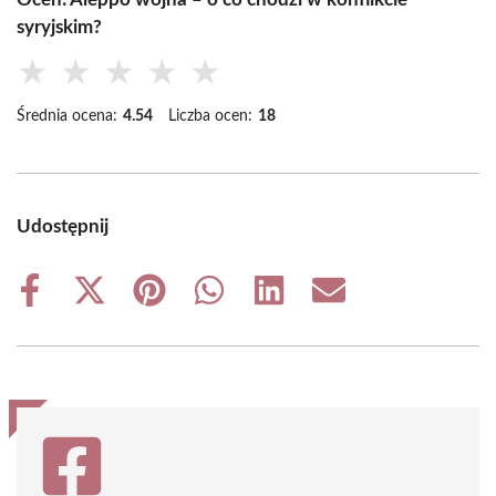
syryjskim?
★
★
★
★
★
Średnia ocena:
4.54
Liczba ocen:
18
Udostępnij
Share
Share
Share
Share
Share
Share
on
on
on
on
on
on
Facebook
X
Pinterest
WhatsApp
LinkedIn
Email
(Twitter)