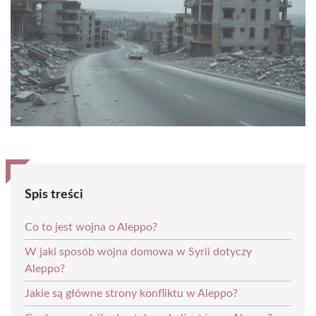
Spis treści
Co to jest wojna o Aleppo?
W jaki sposób wojna domowa w Syrii dotyczy
Aleppo?
Jakie są główne strony konfliktu w Aleppo?