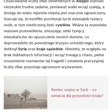
Oszacowanie liczby ofiar śmiertelnych w
Aleppo
stanowi
niezwykle trudne zadanie, ponieważ walki wciąż szaleją, a
dostęp do wielu rejonów miasta jest znacznie ograniczony.
Szacuje się, że konflikt pochłonął życie dziesiątek tysięcy
osób, w tym niezliczoną ilość
cywilów
. Wojna ta wywołała
masowe przesiedlenia, zmuszając setki tysięcy
mieszkańców do opuszczenia swoich domów, co
doprowadziło do poważnego kryzysu uchodźczego, który
dotknął
Syrię
oraz
kraje sąsiednie
. Niestety, ze względu na
brak dokładnych informacji i wciąż trwający chaos, pełne
zrozumienie rozmiarów tej tragedii i ustalenie precyzyjnej
liczby ofiar pozostaje ogromnym wyzwaniem.
Koniec wojny w Syrii – co
oznacza dla przyszłości kraju?