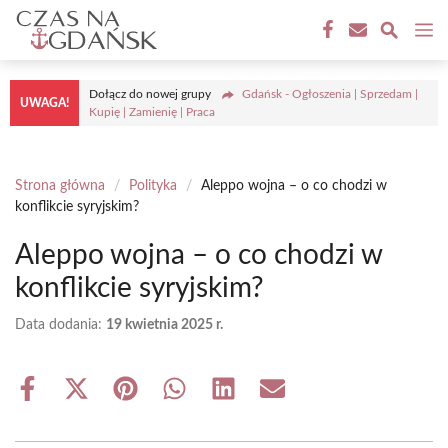
Przejdź
M
do
treści
Dołącz do nowej grupy
Gdańsk - Ogłoszenia | Sprzedam |
UWAGA!
Kupię | Zamienię | Praca
Strona główna
/
Polityka
/
Aleppo wojna – o co chodzi w
konflikcie syryjskim?
Aleppo wojna – o co chodzi w
konflikcie syryjskim?
Data dodania:
19 kwietnia 2025 r.
Share
Share
Share
Share
Share
Share
on
on
on
on
on
on
Facebook
X
Pinterest
WhatsApp
LinkedIn
Email
(Twitter)