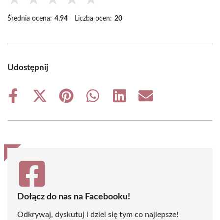
Średnia ocena:
4.94
Liczba ocen:
20
Udostępnij
Share
Share
Share
Share
Share
Share
on
on
on
on
on
on
Facebook
X
Pinterest
WhatsApp
LinkedIn
Email
(Twitter)
Dołącz do nas na Facebooku!
Odkrywaj, dyskutuj i dziel się tym co najlepsze!