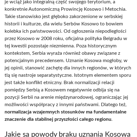
je wciąż jako integralną część swojego terytorium, a
konkretnie Autonomiczną Prowincję Kosowo i Metochia.
Takie stanowisko jest głęboko zakorzenione w serbskiej
historii i kulturze, dla wielu Serbów Kosowo to bowiem
kolebka ich państwowości. Od ogłoszenia niepodległości
przez Kosowo w 2008 roku, oficjalna polityka Belgradu w
tej kwestii pozostaje niezmienna. Poza historycznym
kontekstem, Serbia wyraża również obawy związane z
potencjalnym precedensem. Uznanie Kosowa mogłoby, w
jej opinii, stanowić zachętę dla innych regionów, w których
tlą się nastroje separatystyczne. Istotnym elementem sporu
jest także konflikt etniczny. Brak normalizacji relacji
pomiędzy Serbią a Kosowem negatywnie odbija się na
pozycji Serbii na arenie międzynarodowej, ograniczając jej
możliwości współpracy z innymi państwami. Dlatego też,
normalizacja wzajemnych stosunków ma fundamentalne
znaczenie dla stabilnej przyszłości całego regionu
.
Jakie są powody braku uznania Kosowa