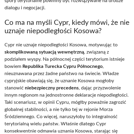
spory terytorialne powinny być rozwiązywane na drodze
dialogu i negocjacji.
Co ma na myśli Cypr, kiedy mówi, że nie
uznaje niepodległości Kosowa?
Cypr nie uznaje niepodległości Kosowa, motywując to
skomplikowaną sytuacją wewnętrzną
, związaną z
podziałem wyspy. Na północnej części terytorium istnieje
bowiem
Republika Turecka Cypru Północnego
,
nieuznawana przez żadne państwo na świecie. Władze
cypryjskie obawiają się, że uznanie Kosowa mogłoby
stanowić
niebezpieczny precedens
, dając przyzwolenie
innym regionom na jednostronne deklaracje niepodległości.
Taki scenariusz, w opinii Cypru, mógłby poważnie zagrozić
globalnej stabilności, a nie tylko tej w rejonie Morza
Śródziemnego. Co więcej, naruszyłoby to integralność
terytorialną wielu państw. Właśnie dlatego Cypr
konsekwentnie odmawia uznania Kosowa, starając się