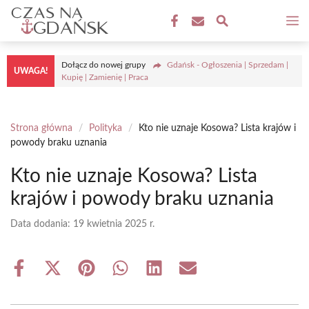
Przejdź
M
do
treści
Dołącz do nowej grupy
Gdańsk - Ogłoszenia | Sprzedam |
UWAGA!
Kupię | Zamienię | Praca
Strona główna
/
Polityka
/
Kto nie uznaje Kosowa? Lista krajów i
powody braku uznania
Kto nie uznaje Kosowa? Lista
krajów i powody braku uznania
Data dodania:
19 kwietnia 2025 r.
Share
Share
Share
Share
Share
Share
on
on
on
on
on
on
Facebook
X
Pinterest
WhatsApp
LinkedIn
Email
(Twitter)