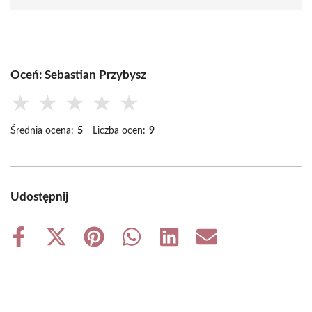
Oceń: Sebastian Przybysz
★
★
★
★
★
Średnia ocena:
5
Liczba ocen:
9
Udostępnij
Share
Share
Share
Share
Share
Share
on
on
on
on
on
on
Facebook
X
Pinterest
WhatsApp
LinkedIn
Email
(Twitter)