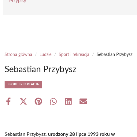
Przypisy
Strona główna
/
Ludzie
/
Sport i rekreacja
/
Sebastian Przybysz
Sebastian Przybysz
SPORT I REKREACJA
Share
Share
Share
Share
Share
Share
on
on
on
on
on
on
Facebook
X
Pinterest
WhatsApp
LinkedIn
Email
(Twitter)
Sebastian Przybysz,
urodzony 28 lipca 1993 roku w