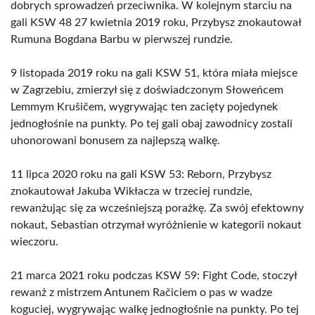
dobrych sprowadzeń przeciwnika. W kolejnym starciu na
gali KSW 48 27 kwietnia 2019 roku, Przybysz znokautował
Rumuna Bogdana Barbu w pierwszej rundzie.
9 listopada 2019 roku na gali KSW 51, która miała miejsce
w Zagrzebiu, zmierzył się z doświadczonym Słoweńcem
Lemmym Krušičem, wygrywając ten zacięty pojedynek
jednogłośnie na punkty. Po tej gali obaj zawodnicy zostali
uhonorowani bonusem za najlepszą walkę.
11 lipca 2020 roku na gali KSW 53: Reborn, Przybysz
znokautował Jakuba Wikłacza w trzeciej rundzie,
rewanżując się za wcześniejszą porażkę. Za swój efektowny
nokaut, Sebastian otrzymał wyróżnienie w kategorii nokaut
wieczoru.
21 marca 2021 roku podczas KSW 59: Fight Code, stoczył
rewanż z mistrzem Antunem Račiciem o pas w wadze
koguciej, wygrywając walkę jednogłośnie na punkty. Po tej