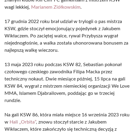
znanym klubie Kill Cliff FC gemeinsam z mistrzem KSW
wagi lekkiej,
Marianem Ziółkowskim
.
17 grudnia 2022 roku brał udział w trylogii o pas mistrza
KSW, gdzie stoczył emocjonujący pojedynek z Jakubem
Wikłaczem. Po zaciętej walce, rywal Przybysza wygrał
niejednogłośnie, a walka została uhonorowana bonusem za
najlepszą walkę wieczoru.
13 maja 2023 roku podczas KSW 82, Sebastian pokonał
czołowego czeskiego zawodnika Filipa Macka przez
techniczny nokaut. Dwie miesiące później, 15 lipca na gali
KSW 84, wygrał z mistrzem niemieckiej organizacji We Love
MMA, Islamem Djabrailovem, poddając go w trzeciej
rundzie.
Na gali KSW 86, która miała miejsce 16 września 2023 roku
w
Hali „Orbita”
, znowu stoczył starcie z Jakubem
Wikłaczem, które zakończyło się techniczną decyzją z