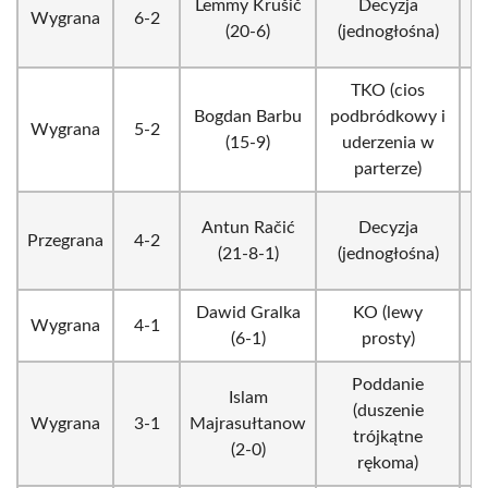
Lemmy Krušič
Decyzja
Wygrana
6-2
(20-6)
(jednogłośna)
TKO (cios
Bogdan Barbu
podbródkowy i
Wygrana
5-2
(15-9)
uderzenia w
parterze)
Antun Račić
Decyzja
Przegrana
4-2
(21-8-1)
(jednogłośna)
Dawid Gralka
KO (lewy
Wygrana
4-1
(6-1)
prosty)
Poddanie
Islam
(duszenie
Wygrana
3-1
Majrasułtanow
trójkątne
(2-0)
rękoma)