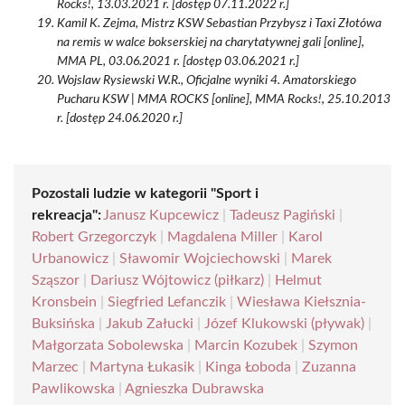
Rocks!, 13.03.2021 r. [dostęp 07.11.2022 r.]
Kamil K. Zejma, Mistrz KSW Sebastian Przybysz i Taxi Złotówa
na remis w walce bokserskiej na charytatywnej gali [online],
MMA PL, 03.06.2021 r. [dostęp 03.06.2021 r.]
Wojslaw Rysiewski W.R., Oficjalne wyniki 4. Amatorskiego
Pucharu KSW | MMA ROCKS [online], MMA Rocks!, 25.10.2013
r. [dostęp 24.06.2020 r.]
Pozostali ludzie w kategorii "Sport i
rekreacja":
Janusz Kupcewicz
|
Tadeusz Pagiński
|
Robert Grzegorczyk
|
Magdalena Miller
|
Karol
Urbanowicz
|
Sławomir Wojciechowski
|
Marek
Sząszor
|
Dariusz Wójtowicz (piłkarz)
|
Helmut
Kronsbein
|
Siegfried Lefanczik
|
Wiesława Kiełsznia-
Buksińska
|
Jakub Załucki
|
Józef Klukowski (pływak)
|
Małgorzata Sobolewska
|
Marcin Kozubek
|
Szymon
Marzec
|
Martyna Łukasik
|
Kinga Łoboda
|
Zuzanna
Pawlikowska
|
Agnieszka Dubrawska