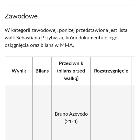
Zawodowe
W kategorii zawodowej, poniżej przedstawiona jest lista
walk Sebastiana Przybysza, która dokumentuje jego
osiągnięcia oraz bilans w MMA.
Przeciwnik
Wynik
Bilans
(bilans przed
Rozstrzygnięcie
R
walką)
Bruno Azevedo
_
_
_
(21-4)