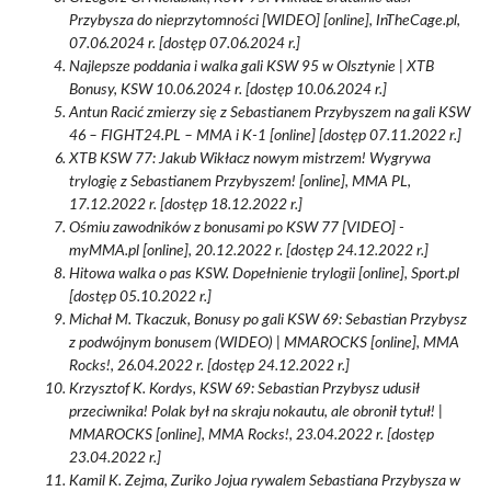
Przybysza do nieprzytomności [WIDEO] [online], InTheCage.pl,
07.06.2024 r. [dostęp 07.06.2024 r.]
Najlepsze poddania i walka gali KSW 95 w Olsztynie | XTB
Bonusy, KSW 10.06.2024 r. [dostęp 10.06.2024 r.]
Antun Racić zmierzy się z Sebastianem Przybyszem na gali KSW
46 – FIGHT24.PL – MMA i K-1 [online] [dostęp 07.11.2022 r.]
XTB KSW 77: Jakub Wikłacz nowym mistrzem! Wygrywa
trylogię z Sebastianem Przybyszem! [online], MMA PL,
17.12.2022 r. [dostęp 18.12.2022 r.]
Ośmiu zawodników z bonusami po KSW 77 [VIDEO] -
myMMA.pl [online], 20.12.2022 r. [dostęp 24.12.2022 r.]
Hitowa walka o pas KSW. Dopełnienie trylogii [online], Sport.pl
[dostęp 05.10.2022 r.]
Michał M. Tkaczuk, Bonusy po gali KSW 69: Sebastian Przybysz
z podwójnym bonusem (WIDEO) | MMAROCKS [online], MMA
Rocks!, 26.04.2022 r. [dostęp 24.12.2022 r.]
Krzysztof K. Kordys, KSW 69: Sebastian Przybysz udusił
przeciwnika! Polak był na skraju nokautu, ale obronił tytuł! |
MMAROCKS [online], MMA Rocks!, 23.04.2022 r. [dostęp
23.04.2022 r.]
Kamil K. Zejma, Zuriko Jojua rywalem Sebastiana Przybysza w