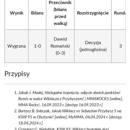
Przeciwnik
(bilans
Wynik
Bilans
Rozstrzygnięcie
Runda
przed
walką)
Dawid
Decyzja
Wygrana
1-0
Romański
3
(jednogłośna)
(0-3)
Przypisy
Jakub J. Madej, Nielegalne kopnięcie, odjęcie dwóch punktów!
Remis w walce Wikłacza z Przybyszem! | MMAROCKS [online],
MMA Rocks!, 16.09.2023 r. [dostęp 16.09.2023 r.]
Bartosz B. Sobczak, Jakub Wikłacz vs Sebastian Przybysz 5 na
KSW 95 w Olsztynie! [online], MyMMA, 06.04.2024 r. [dostęp
18.04.2024 r.]
Grzegorz G. Nielubiak, KSW 95: Wikłacz brutalnie dusi