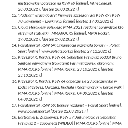
mistrzowskiej potyczce na KSW 69 [online], InTheCage.pl,
28.03.2022 r. [dostęp 28.03.2022 r.]
"Pudzian" wraca do gry! Pierwsze szczegóły gal KSW 69 i KSW
70 ujawnione! – Lowking.pl [online] [dostęp 19.03.2022 r.]
Cloud, Heraklesy polskiego MMA 2021 rozdane! Sprawdźcie kto
otrzymał statuetki | MMAROCKS [online], MMA Rocks!,
19.02.2022 r. [dostęp 19.02.2022 r.]
Polsatsportpl, KSW 64: Organizacja przyznała bonusy – Polsat
Sport [online], www.polsatsport.pl [dostęp 29.12.2021 r.]
Krzysztof K. Kordys, KSW 64: Sebastian Przybysz poddał Bruno
Santosa odwrotnym trójkątem! Pas mistrzowski obroniony! |
MMAROCKS [online], MMA Rocks!, 23.10.2021 r. [dostęp
23.10.2021 r.]
Krzysztof K. Kordys, KSW 64 odbędzie się 23 października w
Łodzi! Przybysz, Owczarz, Ruchała i Kaczmarczyk w karcie walk |
MMAROCKS [online], MMA Rocks!, 04.09.2021 r. [dostęp
04.09.2021 r.]
Polsatsportpl, KSW 59: Bonusy rozdane! – Polsat Sport [online],
www.polsatsport.pl [dostęp 22.03.2021 r.]
Bartłomiej B. Zubkiewicz, KSW 59: Antun Račić vs Sebastian
Przybysz 2 – zapowiedź (WIDEO) | MMAROCKS [online], MMA