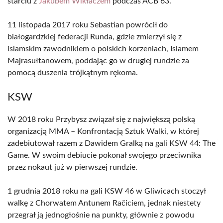
starciu z
Jakubem Wikłaczem
podczas ACB 63.
11 listopada 2017 roku Sebastian powrócił do
białogardzkiej federacji Runda, gdzie zmierzył się z
islamskim zawodnikiem o polskich korzeniach, Islamem
Majrasułtanowem, poddając go w drugiej rundzie za
pomocą duszenia trójkątnym rękoma.
KSW
W 2018 roku Przybysz związał się z największą polską
organizacją MMA – Konfrontacją Sztuk Walki, w której
zadebiutował razem z Dawidem Gralką na gali KSW 44: The
Game. W swoim debiucie pokonał swojego przeciwnika
przez nokaut już w pierwszej rundzie.
1 grudnia 2018 roku na gali KSW 46 w Gliwicach stoczył
walkę z Chorwatem Antunem Račiciem, jednak niestety
przegrał ją jednogłośnie na punkty, głównie z powodu