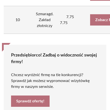
Szmaragd.
7.75
10
Zakład
Zobacz 
7.75
złotniczy
Przedsiębiorco! Zadbaj o widoczność swojej
firmy!
Chcesz wyróżnić firmę na tle konkurencji?
Sprawdź jak możesz wypromować wizytówkę
firmy w naszym serwisie.
Sprawdź ofertę!