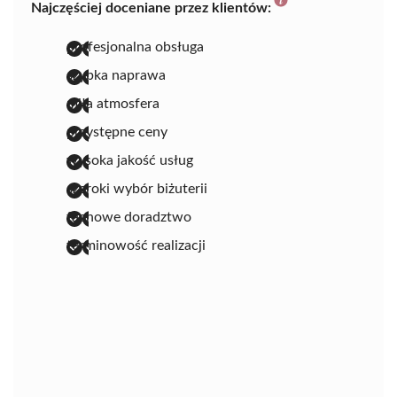
Najczęściej doceniane przez klientów:
profesjonalna obsługa
szybka naprawa
miła atmosfera
przystępne ceny
wysoka jakość usług
szeroki wybór biżuterii
fachowe doradztwo
terminowość realizacji