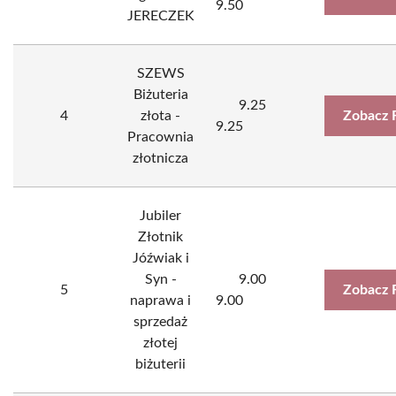
9.50
JERECZEK
SZEWS
Biżuteria
9.25
4
złota -
Zobacz 
9.25
Pracownia
złotnicza
Jubiler
Złotnik
Jóźwiak i
Syn -
9.00
5
Zobacz 
naprawa i
9.00
sprzedaż
złotej
biżuterii