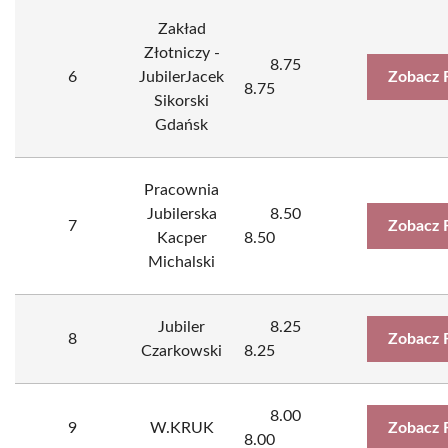
Zakład
Złotniczy -
8.75
6
JubilerJacek
Zobacz 
8.75
Sikorski
Gdańsk
Pracownia
Jubilerska
8.50
7
Zobacz 
Kacper
8.50
Michalski
Jubiler
8.25
8
Zobacz 
Czarkowski
8.25
8.00
9
W.KRUK
Zobacz 
8.00