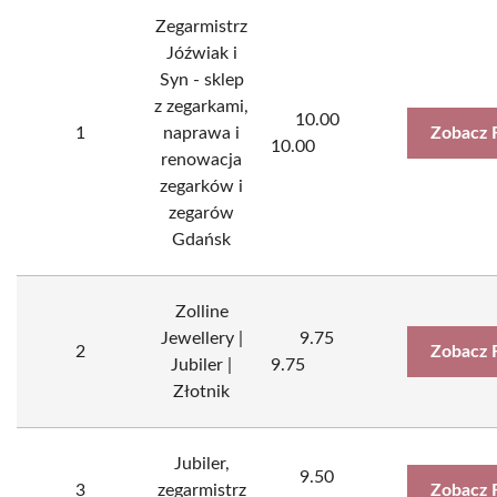
Zegarmistrz
Jóźwiak i
Syn - sklep
z zegarkami,
10.00
1
naprawa i
Zobacz 
10.00
renowacja
zegarków i
zegarów
Gdańsk
Zolline
Jewellery |
9.75
2
Zobacz 
Jubiler |
9.75
Złotnik
Jubiler,
9.50
3
zegarmistrz
Zobacz 