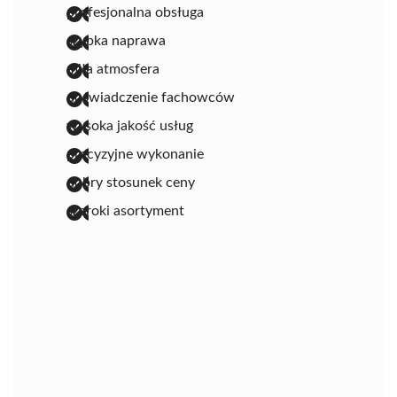
profesjonalna obsługa
szybka naprawa
miła atmosfera
doświadczenie fachowców
wysoka jakość usług
precyzyjne wykonanie
dobry stosunek ceny
szeroki asortyment