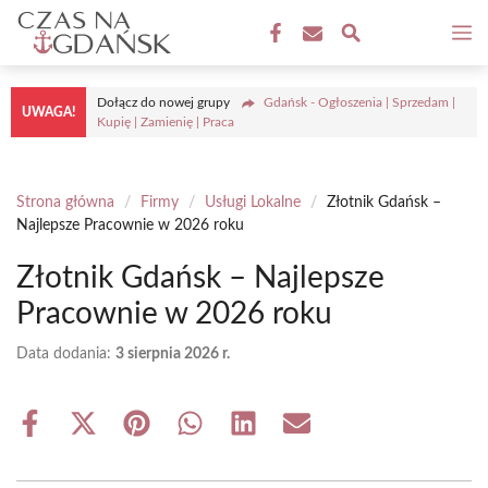
Przejdź
M
do
treści
Dołącz do nowej grupy
Gdańsk - Ogłoszenia | Sprzedam |
UWAGA!
Kupię | Zamienię | Praca
Strona główna
/
Firmy
/
Usługi Lokalne
/
Złotnik Gdańsk –
Najlepsze Pracownie w 2026 roku
Złotnik Gdańsk – Najlepsze
Pracownie w 2026 roku
Data dodania:
3 sierpnia 2026 r.
Share
Share
Share
Share
Share
Share
on
on
on
on
on
on
Facebook
X
Pinterest
WhatsApp
LinkedIn
Email
(Twitter)