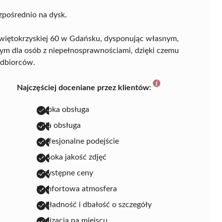
pośrednio na dysk.
 Świętokrzyskiej 60 w Gdańsku, dysponując własnym,
m dla osób z niepełnosprawnościami, dzięki czemu
odbiorców.
Najczęściej doceniane przez klientów:
szybka obsługa
miła obsługa
profesjonalne podejście
wysoka jakość zdjęć
przystępne ceny
komfortowa atmosfera
dokładność i dbałość o szczegóły
realizacja na miejscu