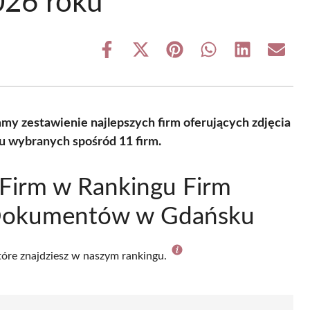
026 roku
Share
Share
Share
Share
Share
Share
on
on
on
on
on
on
Facebook
X
Pinterest
WhatsApp
LinkedIn
Email
(Twitter)
y zestawienie najlepszych firm oferujących zdjęcia
 wybranych spośród 11 firm.
Firm w Rankingu Firm
 Dokumentów w Gdańsku
które znajdziesz w naszym rankingu.