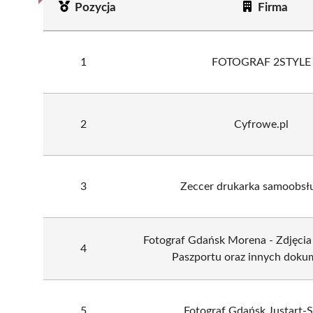
Pozycja
Firma
1
FOTOGRAF 2STYLE
2
Cyfrowe.pl
3
Zeccer drukarka samoobs
Fotograf Gdańsk Morena - Zdjęci
4
Paszportu oraz innych doku
5
Fotograf Gdańsk Justart-S