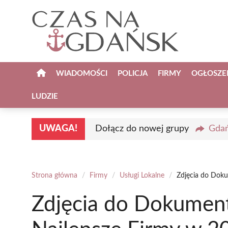
Przejdź
do
treści
WIADOMOŚCI
POLICJA
FIRMY
OGŁOSZE
LUDZIE
UWAGA!
Dołącz do nowej grupy
Gdań
Strona główna
/
Firmy
/
Usługi Lokalne
/
Zdjęcia do Dok
Zdjęcia do Dokumen