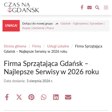
Przejdź
M
do
treści
Dołącz do nowej grupy
Gdańsk - Ogłoszenia | Sprzedam |
UWAGA!
Kupię | Zamienię | Praca
Strona główna
/
Firmy
/
Usługi Lokalne
/
Firma Sprzątająca
Gdańsk – Najlepsze Serwisy w 2026 roku
Firma Sprzątająca Gdańsk –
Najlepsze Serwisy w 2026 roku
Data dodania:
3 sierpnia 2026 r.
Share
Share
Share
Share
Share
Share
on
on
on
on
on
on
Facebook
X
Pinterest
WhatsApp
LinkedIn
Email
(Twitter)