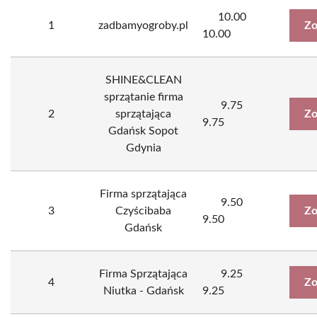
10.00
1
zadbamyogroby.pl
Zo
10.00
SHINE&CLEAN
sprzątanie firma
9.75
2
sprzątająca
Zo
9.75
Gdańsk Sopot
Gdynia
Firma sprzątająca
9.50
3
Czyścibaba
Zo
9.50
Gdańsk
Firma Sprzątająca
9.25
4
Zo
Niutka - Gdańsk
9.25