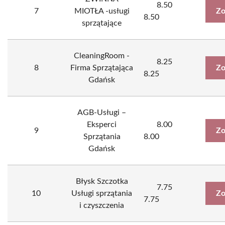
8.50
7
MIOTŁA -usługi
Zo
8.50
sprzątające
CleaningRoom -
8.25
8
Firma Sprzątająca
Zo
8.25
Gdańsk
AGB-Usługi –
Eksperci
8.00
9
Zo
Sprzątania
8.00
Gdańsk
Błysk Szczotka
7.75
10
Usługi sprzątania
Zo
7.75
i czyszczenia