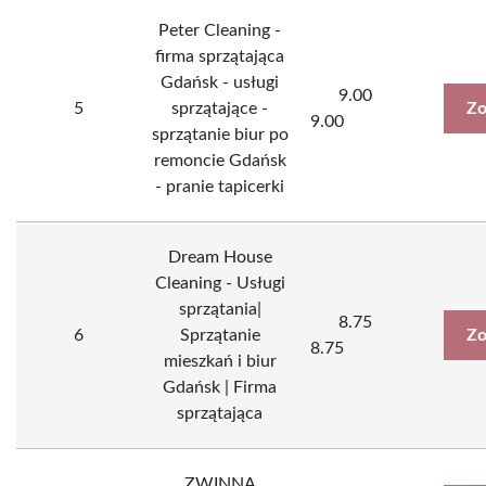
Peter Cleaning -
firma sprzątająca
Gdańsk - usługi
9.00
5
sprzątające -
Zo
9.00
sprzątanie biur po
remoncie Gdańsk
- pranie tapicerki
Dream House
Cleaning - Usługi
sprzątania|
8.75
6
Sprzątanie
Zo
8.75
mieszkań i biur
Gdańsk | Firma
sprzątająca
ZWINNA