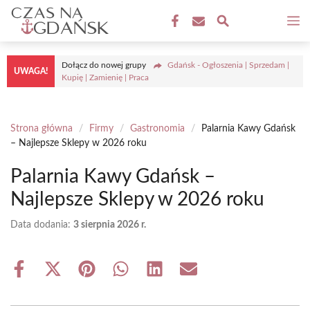
Przejdź
M
do
treści
Dołącz do nowej grupy
Gdańsk - Ogłoszenia | Sprzedam |
UWAGA!
Kupię | Zamienię | Praca
Strona główna
/
Firmy
/
Gastronomia
/
Palarnia Kawy Gdańsk
– Najlepsze Sklepy w 2026 roku
Palarnia Kawy Gdańsk –
Najlepsze Sklepy w 2026 roku
Data dodania:
3 sierpnia 2026 r.
Share
Share
Share
Share
Share
Share
on
on
on
on
on
on
Facebook
X
Pinterest
WhatsApp
LinkedIn
Email
(Twitter)