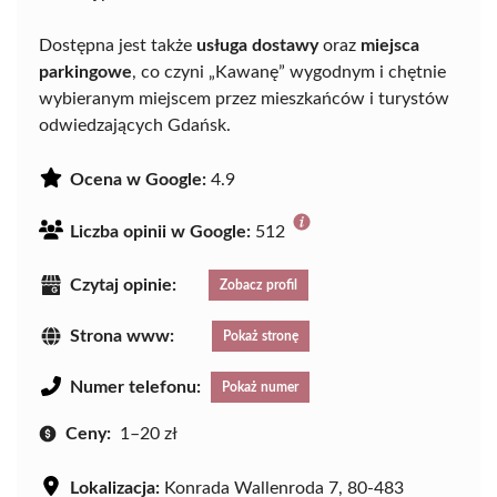
Dostępna jest także
usługa dostawy
oraz
miejsca
parkingowe
, co czyni „Kawanę” wygodnym i chętnie
wybieranym miejscem przez mieszkańców i turystów
odwiedzających Gdańsk.
Ocena w Google:
4.9
Liczba opinii w Google:
512
Czytaj opinie:
Zobacz profil
Strona www:
Pokaż stronę
Numer telefonu:
Pokaż numer
Ceny:
1–20 zł
Lokalizacja:
Konrada Wallenroda 7, 80-483