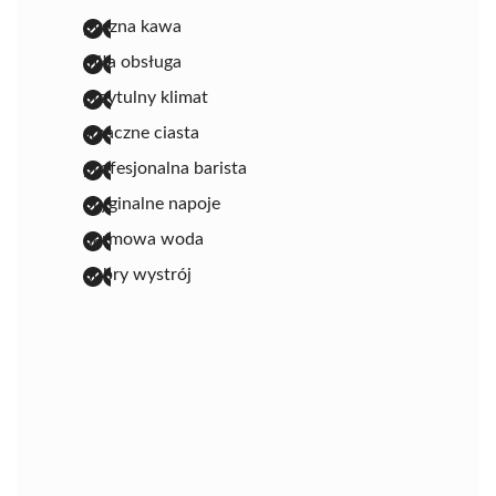
pyszna kawa
miła obsługa
przytulny klimat
smaczne ciasta
profesjonalna barista
oryginalne napoje
darmowa woda
dobry wystrój