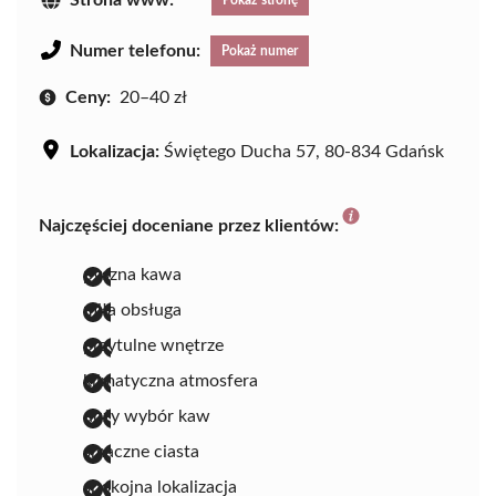
Strona www:
Pokaż stronę
Numer telefonu:
Pokaż numer
Ceny:
20–40 zł
Lokalizacja:
Świętego Ducha 57, 80-834 Gdańsk
Najczęściej doceniane przez klientów:
pyszna kawa
miła obsługa
przytulne wnętrze
klimatyczna atmosfera
duży wybór kaw
smaczne ciasta
spokojna lokalizacja