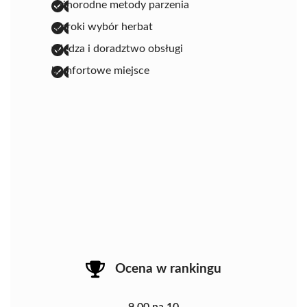
różnorodne metody parzenia
szeroki wybór herbat
wiedza i doradztwo obsługi
komfortowe miejsce
Ocena w rankingu
9.00 na 10