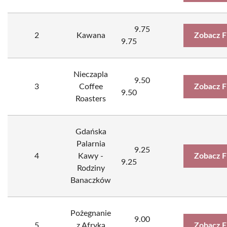
9.75
2
Kawana
Zobacz F
9.75
Nieczapla
9.50
3
Coffee
Zobacz F
9.50
Roasters
Gdańska
Palarnia
9.25
4
Kawy -
Zobacz F
9.25
Rodziny
Banaczków
Pożegnanie
9.00
5
z Afryką
Zobacz F