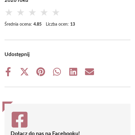
2026 roku
★
★
★
★
★
Średnia ocena:
4.85
Liczba ocen:
13
Udostępnij
Share
Share
Share
Share
Share
Share
on
on
on
on
on
on
Facebook
X
Pinterest
WhatsApp
LinkedIn
Email
(Twitter)
Dołącz do nas na Facebooku!