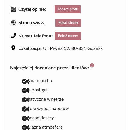
Czytaj opinie:
Zobacz profil
Strona www:
Pokaż stronę
Numer telefonu:
Pokaż numer
Lokalizacja:
Ul. Piwna 59, 80-831 Gdańsk
Najczęściej doceniane przez klientów:
pyszna matcha
miła obsługa
klimatyczne wnętrze
szeroki wybór napojów
smaczne desery
przyjazna atmosfera