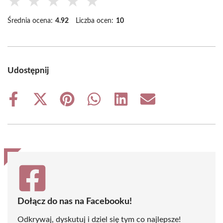
★
★
★
★
★
Średnia ocena:
4.92
Liczba ocen:
10
Udostępnij
Share
Share
Share
Share
Share
Share
on
on
on
on
on
on
Facebook
X
Pinterest
WhatsApp
LinkedIn
Email
(Twitter)
Dołącz do nas na Facebooku!
Odkrywaj, dyskutuj i dziel się tym co najlepsze!