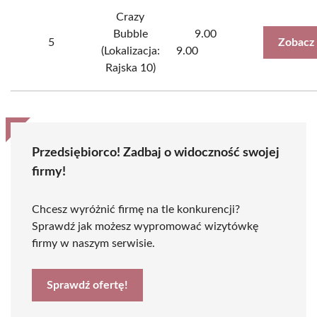
Crazy
Bubble
9.00
5
Zobacz
(Lokalizacja:
9.00
Rajska 10)
Przedsiębiorco! Zadbaj o widoczność swojej
firmy!
Chcesz wyróżnić firmę na tle konkurencji?
Sprawdź jak możesz wypromować wizytówkę
firmy w naszym serwisie.
Sprawdź ofertę!