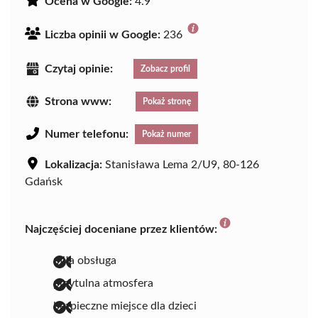
Ocena w Google:
4.9
Liczba opinii w Google:
236
Czytaj opinie:
Zobacz profil
Strona www:
Pokaż stronę
Numer telefonu:
Pokaż numer
Lokalizacja:
Stanisława Lema 2/U9, 80-126
Gdańsk
Najczęściej doceniane przez klientów:
miła obsługa
przytulna atmosfera
bezpieczne miejsce dla dzieci