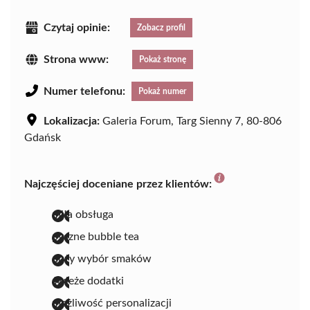
Czytaj opinie:
Zobacz profil
Strona www:
Pokaż stronę
Numer telefonu:
Pokaż numer
Lokalizacja:
Galeria Forum, Targ Sienny 7, 80-806
Gdańsk
Najczęściej doceniane przez klientów:
miła obsługa
pyszne bubble tea
duży wybór smaków
świeże dodatki
możliwość personalizacji