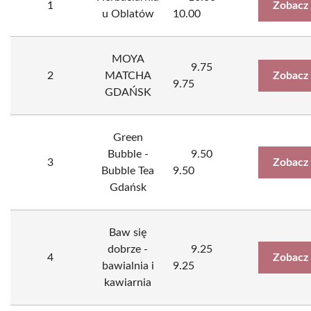
1
Zobacz
u Oblatów
10.00
MOYA
9.75
2
MATCHA
Zobacz
9.75
GDAŃSK
Green
Bubble -
9.50
3
Zobacz
Bubble Tea
9.50
Gdańsk
Baw się
dobrze -
9.25
4
Zobacz
bawialnia i
9.25
kawiarnia