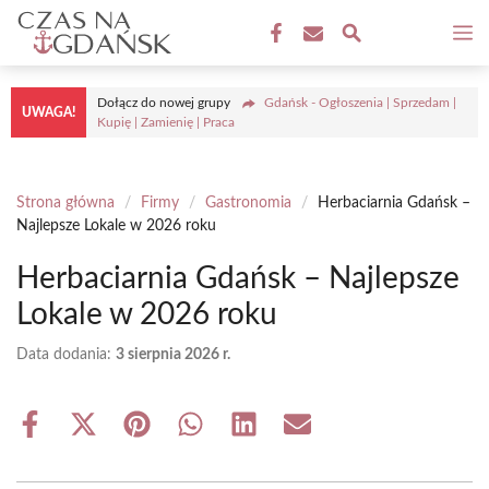
Przejdź
M
do
treści
Dołącz do nowej grupy
Gdańsk - Ogłoszenia | Sprzedam |
UWAGA!
Kupię | Zamienię | Praca
Strona główna
/
Firmy
/
Gastronomia
/
Herbaciarnia Gdańsk –
Najlepsze Lokale w 2026 roku
Herbaciarnia Gdańsk – Najlepsze
Lokale w 2026 roku
Data dodania:
3 sierpnia 2026 r.
Share
Share
Share
Share
Share
Share
on
on
on
on
on
on
Facebook
X
Pinterest
WhatsApp
LinkedIn
Email
(Twitter)