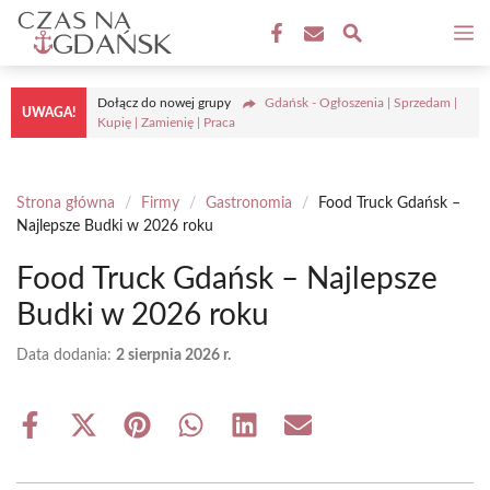
Przejdź
M
do
treści
Dołącz do nowej grupy
Gdańsk - Ogłoszenia | Sprzedam |
UWAGA!
Kupię | Zamienię | Praca
Strona główna
/
Firmy
/
Gastronomia
/
Food Truck Gdańsk –
Najlepsze Budki w 2026 roku
Food Truck Gdańsk – Najlepsze
Budki w 2026 roku
Data dodania:
2 sierpnia 2026 r.
Share
Share
Share
Share
Share
Share
on
on
on
on
on
on
Facebook
X
Pinterest
WhatsApp
LinkedIn
Email
(Twitter)