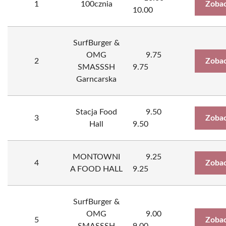
1
100cznia
Zobac
10.00
SurfBurger &
OMG
9.75
2
Zobac
SMASSSH
9.75
Garncarska
Stacja Food
9.50
3
Zobac
Hall
9.50
MONTOWNI
9.25
4
Zobac
A FOOD HALL
9.25
SurfBurger &
OMG
9.00
5
Zobac