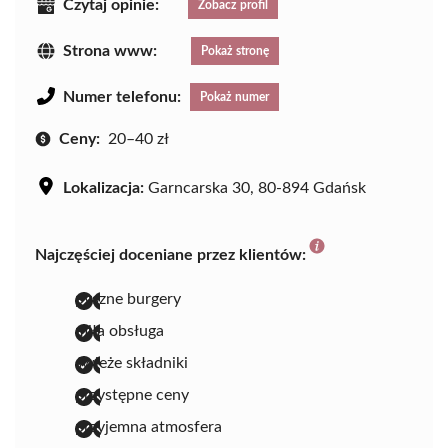
Czytaj opinie:
Zobacz profil
Strona www:
Pokaż stronę
Numer telefonu:
Pokaż numer
Ceny:
20–40 zł
Lokalizacja:
Garncarska 30, 80-894 Gdańsk
Najczęściej doceniane przez klientów:
pyszne burgery
miła obsługa
świeże składniki
przystępne ceny
przyjemna atmosfera