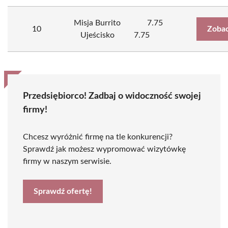
Misja Burrito
7.75
10
Zobac
Ujeścisko
7.75
Przedsiębiorco! Zadbaj o widoczność swojej
firmy!
Chcesz wyróżnić firmę na tle konkurencji?
Sprawdź jak możesz wypromować wizytówkę
firmy w naszym serwisie.
Sprawdź ofertę!