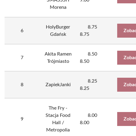
SMASSSH
9.00
Morena
HolyBurger
8.75
6
Zobac
Gdańsk
8.75
Akita Ramen
8.50
7
Zobac
Trójmiasto
8.50
8.25
8
ZapiekJanki
Zobac
8.25
The Fry -
Stacja Food
8.00
9
Zobac
Hall /
8.00
Metropolia