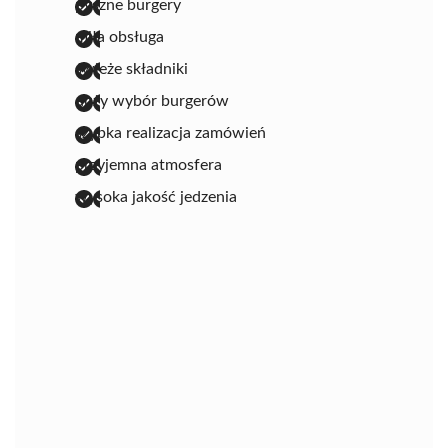
pyszne burgery
miła obsługa
świeże składniki
duży wybór burgerów
szybka realizacja zamówień
przyjemna atmosfera
wysoka jakość jedzenia