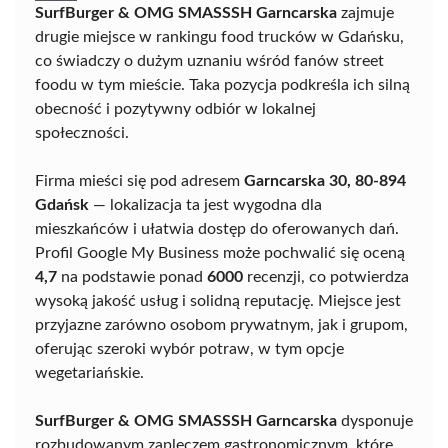
SurfBurger & OMG SMASSSH Garncarska
zajmuje
drugie miejsce w rankingu food trucków w Gdańsku,
co świadczy o dużym uznaniu wśród fanów street
foodu w tym mieście. Taka pozycja podkreśla ich silną
obecność i pozytywny odbiór w lokalnej
społeczności.
Firma mieści się pod adresem
Garncarska 30, 80-894
Gdańsk
— lokalizacja ta jest wygodna dla
mieszkańców i ułatwia dostęp do oferowanych dań.
Profil Google My Business może pochwalić się oceną
4,7
na podstawie ponad
6000
recenzji, co potwierdza
wysoką jakość usług i solidną reputację. Miejsce jest
przyjazne zarówno osobom prywatnym, jak i grupom,
oferując szeroki wybór potraw, w tym opcje
wegetariańskie.
SurfBurger & OMG SMASSSH Garncarska
dysponuje
rozbudowanym zapleczem gastronomicznym, które