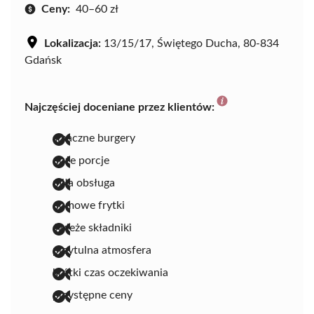
Ceny:
40–60 zł
Lokalizacja:
13/15/17, Świętego Ducha, 80-834
Gdańsk
Najczęściej doceniane przez klientów:
smaczne burgery
duże porcje
miła obsługa
domowe frytki
świeże składniki
przytulna atmosfera
krótki czas oczekiwania
przystępne ceny