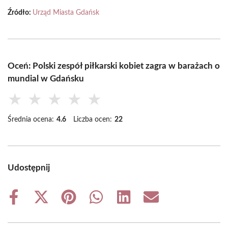
Źródło:
Urząd Miasta Gdańsk
Oceń: Polski zespół piłkarski kobiet zagra w barażach o
mundial w Gdańsku
★
★
★
★
★
Średnia ocena:
4.6
Liczba ocen:
22
Udostępnij
Share
Share
Share
Share
Share
Share
on
on
on
on
on
on
Facebook
X
Pinterest
WhatsApp
LinkedIn
Email
(Twitter)