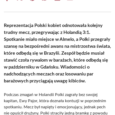
on
on
on
on
on
on
Facebook
X
Pinterest
WhatsApp
LinkedIn
Email
(Twitter)
Reprezentacja Polski kobiet odnotowała kolejny
trudny mecz, przegrywając z Holandią 3:1.
Spotkanie miało miejsce w Almelo, a Polki przegrały
szansę na bezpośredni awans na mistrzostwa świata,
które odbędą się w Brazylii. Zespół będzie musiał
stawić czoła rywalom w barażach, które odbędą się
w październiku w Gdańsku. Wiadomości o
nadchodzących meczach oraz losowaniu par
barażowych przyciągają uwagę kibiców.
Podczas zmagań w Holandii Polki zagrały bez swojej
kapitan, Ewy Pajor, która doznała kontuzji w poprzednim
spotkaniu. Mecz był napięty i emocjonujący, jednak pech
nie opuścił drużyny. Polki straciły jedną bramkę z powodu