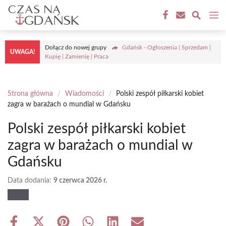
Przejdź
M
do
treści
Dołącz do nowej grupy
Gdańsk - Ogłoszenia | Sprzedam |
UWAGA!
Kupię | Zamienię | Praca
Strona główna
/
Wiadomości
/
Polski zespół piłkarski kobiet
zagra w barażach o mundial w Gdańsku
Polski zespół piłkarski kobiet
zagra w barażach o mundial w
Gdańsku
Data dodania:
9 czerwca 2026 r.
Share
Share
Share
Share
Share
Share