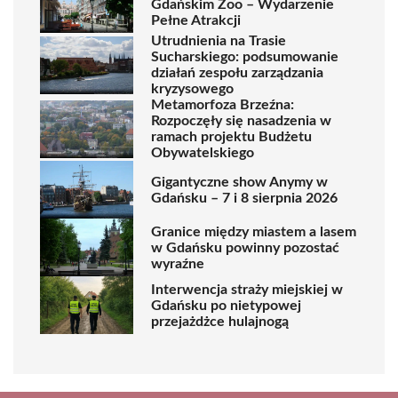
Gdańskim Zoo – Wydarzenie
Pełne Atrakcji
Utrudnienia na Trasie
Sucharskiego: podsumowanie
działań zespołu zarządzania
kryzysowego
Metamorfoza Brzeźna:
Rozpoczęły się nasadzenia w
ramach projektu Budżetu
Obywatelskiego
Gigantyczne show Anymy w
Gdańsku – 7 i 8 sierpnia 2026
Granice między miastem a lasem
w Gdańsku powinny pozostać
wyraźne
Interwencja straży miejskiej w
Gdańsku po nietypowej
przejażdżce hulajnogą