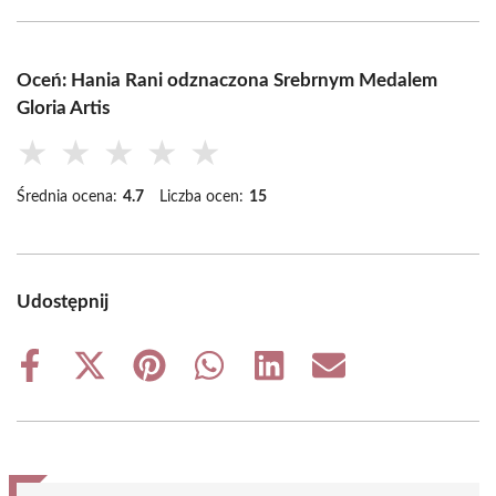
Oceń: Hania Rani odznaczona Srebrnym Medalem
Gloria Artis
★
★
★
★
★
Średnia ocena:
4.7
Liczba ocen:
15
Udostępnij
Share
Share
Share
Share
Share
Share
on
on
on
on
on
on
Facebook
X
Pinterest
WhatsApp
LinkedIn
Email
(Twitter)