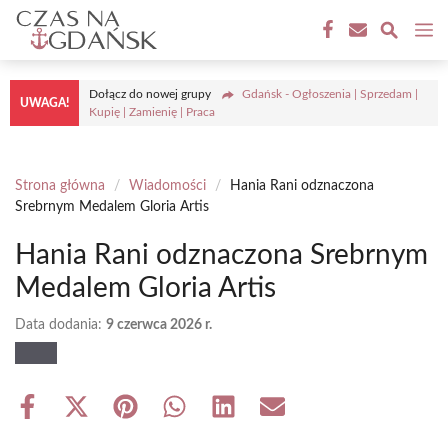
Przejdź
M
do
treści
Dołącz do nowej grupy
Gdańsk - Ogłoszenia | Sprzedam |
UWAGA!
Kupię | Zamienię | Praca
Strona główna
/
Wiadomości
/
Hania Rani odznaczona
Srebrnym Medalem Gloria Artis
Hania Rani odznaczona Srebrnym
Medalem Gloria Artis
Data dodania:
9 czerwca 2026 r.
Share
Share
Share
Share
Share
Share
on
on
on
on
on
on
Facebook
X
Pinterest
WhatsApp
LinkedIn
Email