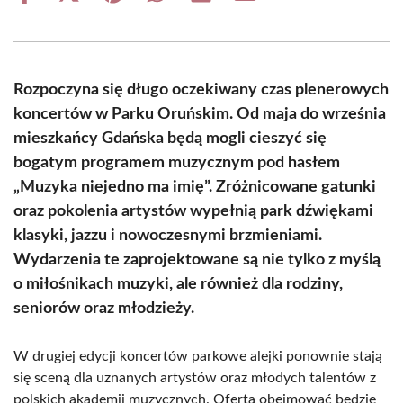
on
on
on
on
on
on
Facebook
X
Pinterest
WhatsApp
LinkedIn
Email
(Twitter)
Rozpoczyna się długo oczekiwany czas plenerowych
koncertów w Parku Oruńskim. Od maja do września
mieszkańcy Gdańska będą mogli cieszyć się
bogatym programem muzycznym pod hasłem
„Muzyka niejedno ma imię”. Zróżnicowane gatunki
oraz pokolenia artystów wypełnią park dźwiękami
klasyki, jazzu i nowoczesnymi brzmieniami.
Wydarzenia te zaprojektowane są nie tylko z myślą
o miłośnikach muzyki, ale również dla rodziny,
seniorów oraz młodzieży.
W drugiej edycji koncertów parkowe alejki ponownie stają
się sceną dla uznanych artystów oraz młodych talentów z
polskich akademii muzycznych. Oferta obejmować będzie