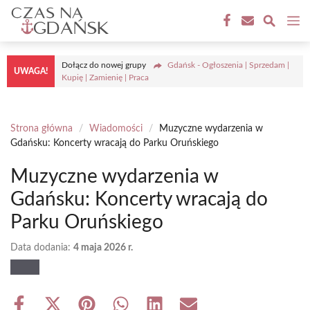
Przejdź
M
do
treści
Dołącz do nowej grupy
Gdańsk - Ogłoszenia | Sprzedam |
UWAGA!
Kupię | Zamienię | Praca
Strona główna
/
Wiadomości
/
Muzyczne wydarzenia w
Gdańsku: Koncerty wracają do Parku Oruńskiego
Muzyczne wydarzenia w
Gdańsku: Koncerty wracają do
Parku Oruńskiego
Data dodania:
4 maja 2026 r.
Share
Share
Share
Share
Share
Share