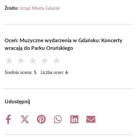
Źródło:
Urząd Miasta Gdańsk
Oceń: Muzyczne wydarzenia w Gdańsku: Koncerty
wracają do Parku Oruńskiego
★
★
★
★
★
Średnia ocena:
5
Liczba ocen:
6
Udostępnij
Share
Share
Share
Share
Share
Share
on
on
on
on
on
on
Facebook
X
Pinterest
WhatsApp
LinkedIn
Email
(Twitter)