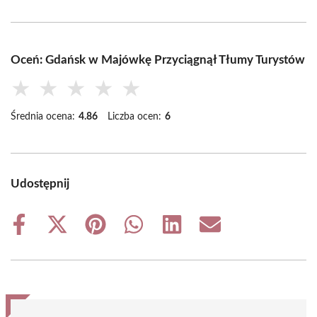
Oceń: Gdańsk w Majówkę Przyciągnął Tłumy Turystów
★
★
★
★
★
Średnia ocena:
4.86
Liczba ocen:
6
Udostępnij
Share
Share
Share
Share
Share
Share
on
on
on
on
on
on
Facebook
X
Pinterest
WhatsApp
LinkedIn
Email
(Twitter)