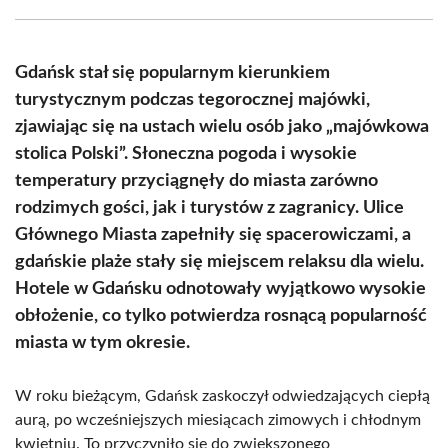
Facebook
X
Pinterest
WhatsApp
LinkedIn
Email
(Twitter)
Gdańsk stał się popularnym kierunkiem
turystycznym podczas tegorocznej majówki,
zjawiając się na ustach wielu osób jako „majówkowa
stolica Polski”. Słoneczna pogoda i wysokie
temperatury przyciągnęły do miasta zarówno
rodzimych gości, jak i turystów z zagranicy. Ulice
Głównego Miasta zapełniły się spacerowiczami, a
gdańskie plaże stały się miejscem relaksu dla wielu.
Hotele w Gdańsku odnotowały wyjątkowo wysokie
obłożenie, co tylko potwierdza rosnącą popularność
miasta w tym okresie.
W roku bieżącym, Gdańsk zaskoczył odwiedzających ciepłą
aurą, po wcześniejszych miesiącach zimowych i chłodnym
kwietniu. To przyczyniło się do zwiększonego