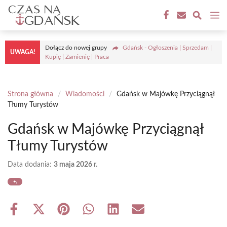
Przejdź
M
do
treści
Dołącz do nowej grupy
Gdańsk - Ogłoszenia | Sprzedam |
UWAGA!
Kupię | Zamienię | Praca
Strona główna
/
Wiadomości
/
Gdańsk w Majówkę Przyciągnął
Tłumy Turystów
Gdańsk w Majówkę Przyciągnął
Tłumy Turystów
Data dodania:
3 maja 2026 r.
Share
Share
Share
Share
Share
Share
on
on
on
on
on
on