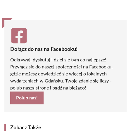
Facebook
X
Pinterest
WhatsApp
LinkedIn
Email
(Twitter)
Dołącz do nas na Facebooku!
Odkrywaj, dyskutuj i dziel się tym co najlepsze!
Przyłącz się do naszej społeczności na Facebooku,
gdzie możesz dowiedzieć się więcej o lokalnych
wydarzeniach w Gdańsku. Twoje zdanie się liczy -
polub naszą stronę i bądź na bieżąco!
Polub nas!
Zobacz Także