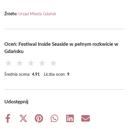
Źródło:
Urząd Miasta Gdańsk
Oceń: Festiwal Inside Seaside w pełnym rozkwicie w
Gdańsku
★
★
★
★
★
Średnia ocena:
4.91
Liczba ocen:
9
Udostępnij
Share
Share
Share
Share
Share
Share
on
on
on
on
on
on