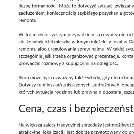
liczbę formalności. Może to dotyczyć sytuacji związa
zadłużeniem, koniecznością szybkiego pozyskania got
remontu.
W Trójmieście częstym przypadkiem są również nieruc
się, że właściciel mieszka w innym mieście, a lokal w 
remontu albo uregulowania spraw najmu. W takiej sytu
szczególnie jeśli trzeba organizować prezentacje, kon
prowadzić rozmowy z kupującymi na odległość.
Skup może być rozważany także wtedy, gdy nieruchomo
Dotyczy to mieszkań zniszczonych, zadłużonych, obcią
których sytuacja rodzinna lub prawna nie została jesz
Cena, czas i bezpieczeńs
Największą zaletą tradycyjnej sprzedaży jest możliwość 
atrakcyjnej lokalizacji i jest dobrze przygotowany do pr