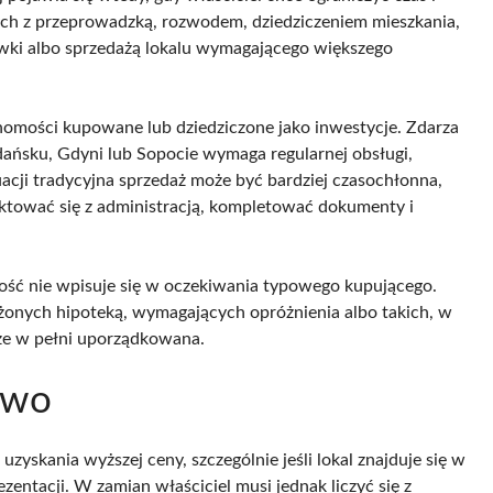
nych z przeprowadzką, rozwodem, dziedziczeniem mieszkania,
ówki albo sprzedażą lokalu wymagającego większego
homości kupowane lub dziedziczone jako inwestycje. Zdarza
Gdańsku, Gdyni lub Sopocie wymaga regularnej obsługi,
acji tradycyjna sprzedaż może być bardziej czasochłonna,
taktować się z administracją, kompletować dokumenty i
ść nie wpisuje się w oczekiwania typowego kupującego.
żonych hipoteką, wymagających opróżnienia albo takich, w
cze w pełni uporządkowana.
two
uzyskania wyższej ceny, szczególnie jeśli lokal znajduje się w
ezentacji. W zamian właściciel musi jednak liczyć się z