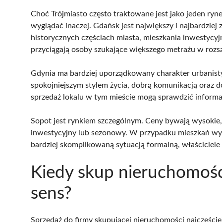
Choć Trójmiasto często traktowane jest jako jeden ry
wyglądać inaczej. Gdańsk jest największy i najbardzie
historycznych częściach miasta, mieszkania inwestycyj
przyciągają osoby szukające większego metrażu w rozsą
Gdynia ma bardziej uporządkowany charakter urbanist
spokojniejszym stylem życia, dobrą komunikacją oraz
sprzedaż lokalu w tym mieście mogą sprawdzić informa
Sopot jest rynkiem szczególnym. Ceny bywają wysokie,
inwestycyjny lub sezonowy. W przypadku mieszkań wym
bardziej skomplikowaną sytuacją formalną, właścicie
Kiedy skup nieruchomośc
sens?
Sprzedaż do firmy skupującej nieruchomości najczęściej