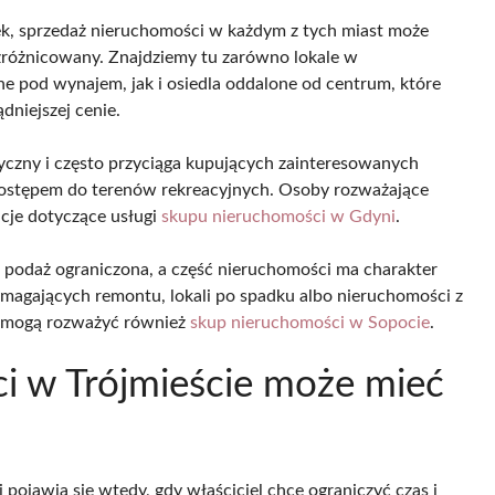
nek, sprzedaż nieruchomości w każdym z tych miast może
j zróżnicowany. Znajdziemy tu zarówno lokale w
ne pod wynajem, jak i osiedla oddalone od centrum, które
dniejszej cenie.
yczny i często przyciąga kupujących zainteresowanych
 dostępem do terenów rekreacyjnych. Osoby rozważające
cje dotyczące usługi
skupu nieruchomości w Gdyni
.
 podaż ograniczona, a część nieruchomości ma charakter
agających remontu, lokali po spadku albo nieruchomości z
le mogą rozważyć również
skup nieruchomości w Sopocie
.
i w Trójmieście może mieć
 pojawia się wtedy, gdy właściciel chce ograniczyć czas i