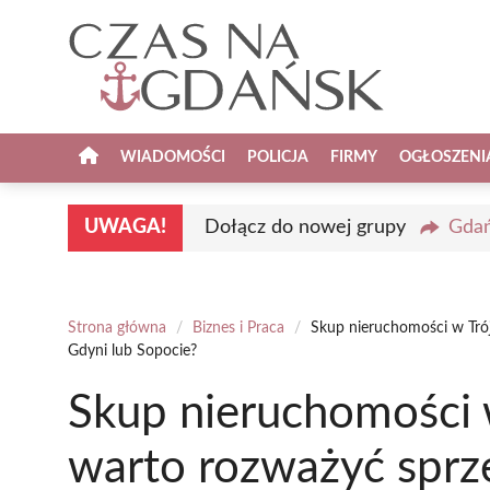
Przejdź
do
treści
WIADOMOŚCI
POLICJA
FIRMY
OGŁOSZENI
UWAGA!
Dołącz do nowej grupy
Gdań
Strona główna
/
Biznes i Praca
/
Skup nieruchomości w Trój
Gdyni lub Sopocie?
Skup nieruchomości w
warto rozważyć sprz