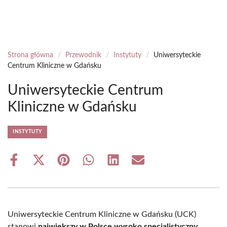
Strona główna
/
Przewodnik
/
Instytuty
/
Uniwersyteckie
Centrum Kliniczne w Gdańsku
Uniwersyteckie Centrum
Kliniczne w Gdańsku
INSTYTUTY
Share
Share
Share
Share
Share
Share
on
on
on
on
on
on
Facebook
X
Pinterest
WhatsApp
LinkedIn
Email
(Twitter)
Uniwersyteckie Centrum Kliniczne w Gdańsku (UCK)
stanowi
największy w Polsce wysoko specjalistyczny