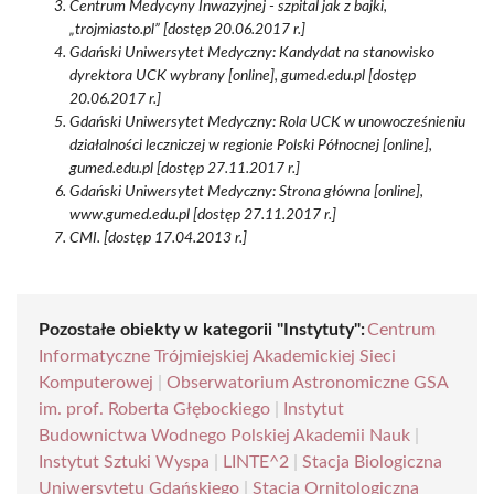
Centrum Medycyny Inwazyjnej - szpital jak z bajki,
„trojmiasto.pl” [dostęp 20.06.2017 r.]
Gdański Uniwersytet Medyczny: Kandydat na stanowisko
dyrektora UCK wybrany [online], gumed.edu.pl [dostęp
20.06.2017 r.]
Gdański Uniwersytet Medyczny: Rola UCK w unowocześnieniu
działalności leczniczej w regionie Polski Północnej [online],
gumed.edu.pl [dostęp 27.11.2017 r.]
Gdański Uniwersytet Medyczny: Strona główna [online],
www.gumed.edu.pl [dostęp 27.11.2017 r.]
CMI. [dostęp 17.04.2013 r.]
Pozostałe obiekty w kategorii "Instytuty":
Centrum
Informatyczne Trójmiejskiej Akademickiej Sieci
Komputerowej
|
Obserwatorium Astronomiczne GSA
im. prof. Roberta Głębockiego
|
Instytut
Budownictwa Wodnego Polskiej Akademii Nauk
|
Instytut Sztuki Wyspa
|
LINTE^2
|
Stacja Biologiczna
Uniwersytetu Gdańskiego
|
Stacja Ornitologiczna