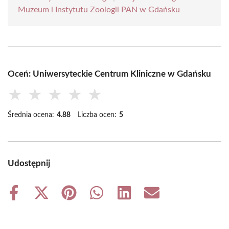
Muzeum i Instytutu Zoologii PAN w Gdańsku
Oceń: Uniwersyteckie Centrum Kliniczne w Gdańsku
★
★
★
★
★
Średnia ocena:
4.88
Liczba ocen:
5
Udostępnij
Share
Share
Share
Share
Share
Share
on
on
on
on
on
on
Facebook
X
Pinterest
WhatsApp
LinkedIn
Email
(Twitter)