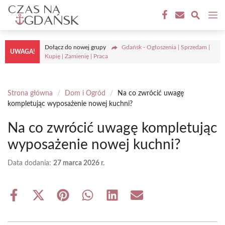
Przejdź
M
do
treści
Dołącz do nowej grupy
Gdańsk - Ogłoszenia | Sprzedam |
UWAGA!
Kupię | Zamienię | Praca
Strona główna
/
Dom i Ogród
/
Na co zwrócić uwagę
kompletując wyposażenie nowej kuchni?
Na co zwrócić uwagę kompletując
wyposażenie nowej kuchni?
Data dodania:
27 marca 2026 r.
Share
Share
Share
Share
Share
Share
on
on
on
on
on
on
Facebook
X
Pinterest
WhatsApp
LinkedIn
Email
(Twitter)