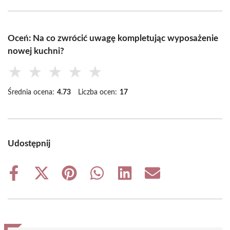
Oceń: Na co zwrócić uwagę kompletując wyposażenie
nowej kuchni?
★
★
★
★
★
Średnia ocena:
4.73
Liczba ocen:
17
Udostępnij
Share
Share
Share
Share
Share
Share
on
on
on
on
on
on
Facebook
X
Pinterest
WhatsApp
LinkedIn
Email
(Twitter)