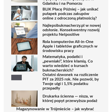
Gdańsku i na Pomorzu
BLIK Płacę Później – jak unikać
pułapek podczas zakupów
online z odroczoną płatnością?
Najlepsibukmacherzy.pl w nowej
odsłonie. Konsekwentny rozwój
projektu Netpositive
Rola komputerów All-in-One
Apple i tabletów graficznych w
środowisku pracy
Matematyka, podatki i
„pewniaki”, które kłamią. Co
warto wiedzieć o kursach
bukmacherskich?
Ostatni dzwonek na rozliczenie
PIT za 2025 rok. Nie pozwól, by
Twoje ulgi i 1,5% podatku
przepadły
Drukarka ścienna — nisza, w
której popyt przewyższa podaż
Magazynowanie w Trójmieście – jak wybrać