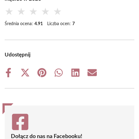
★
★
★
★
★
Średnia ocena:
4.91
Liczba ocen:
7
Udostępnij
Share
Share
Share
Share
Share
Share
on
on
on
on
on
on
Facebook
X
Pinterest
WhatsApp
LinkedIn
Email
(Twitter)
Dołącz do nas na Facebooku!