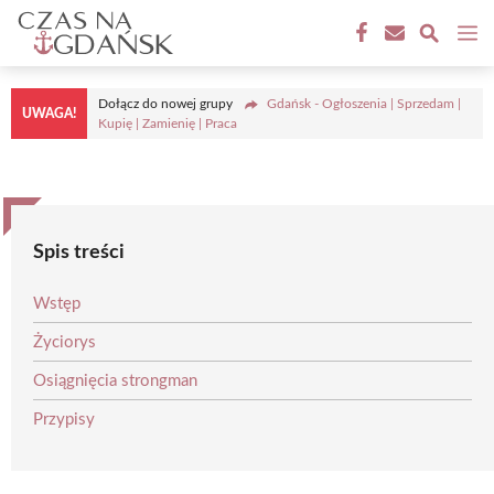
Przejdź
M
do
treści
Dołącz do nowej grupy
Gdańsk - Ogłoszenia | Sprzedam |
UWAGA!
Kupię | Zamienię | Praca
Spis treści
Wstęp
Życiorys
Osiągnięcia strongman
Przypisy