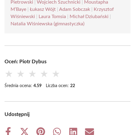
Pietrowski
|
Wojciech Szuchnicki
|
Moustapha
M’Baye
|
Łukasz Wójt
|
Adam Sobczak
|
Krzysztof
Wiśniewski
|
Laura Tomsia
|
Michał Dziubański
|
Natalia Wiśniewska (gimnastyczka)
Oceń: Piotr Dybus
★
★
★
★
★
Średnia ocena:
4.59
Liczba ocen:
22
Udostępnij
Share
Share
Share
Share
Share
Share