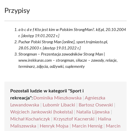
Przypisy
a b c d e f Kto jest kim w Polskim StrongMan?. kif.pl, 20.10.2004
r. [dostęp 19.01.2022 r.]
Puchar Polski Strong Man [online], sport.trojmiasto.pl,
28.05.2003 r. [dostęp 19.01.2022 r.]
Strongman – Prezentacja zawodników Strong Man |
www.irekkuras.com – strongman, siłacze – zawody, relacje,
terminarz, zdjęcia, odżywki, suplementy
Pozostali ludzie w kategorii "Sport i
rekreacja":
Dominika Mieszkowska
|
Agnieszka
Lewandowska
|
Lubomir Libacki
|
Bartosz Osewski
|
Wojciech Jankowski (hokeista)
|
Natalia Lijewska
|
Michał Kochańczyk
|
Krzysztof Kacnerski
|
Halina
Maliszewska
|
Henryk Mojsa
|
Marcin Hennig
|
Marcin