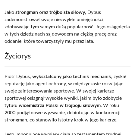
Jako
strongman
oraz
trójboista siłowy
, Dybus
zademonstrował swoje niezwykłe umiejętności,
zdobywając tym samym dużą popularność. Jego osiągnięcia
w tych dziedzinach są dowodem na ciężką pracę oraz
oddanie, które towarzyszyły mu przez lata.
Życiorys
Piotr Dybus,
wykształcony jako technik mechanik
, zyskał
reputację jako agent ochrony, w międzyczasie rozwijając
swoje zainteresowania sportowe. W swojej karierze
sportowej osiągnął wysokie wyniki, jakim było zdobycie
tytułu
wicemistrza Polski w trójboju siłowym
. W roku
2000 podjął nowe wyzwanie, debiutując w konkurencji
strongman, co stanowiło istotny krok w jego karierze.
Jego imponujące wymiary ciała są testamentem trudnej