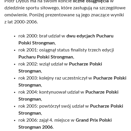
Piotr Dybus ma na swoim koncie
liczne osiągnięcia
w
dziedzinie sportu siłowego, które zasługują na szczegółowe
omówienie. Poniżej prezentowane są jego znaczące wyniki
z lat 2000-2006.
rok 2000: brał udział w
dwu edycjach Pucharu
Polski Strongman
,
rok 2001: osiągnął status finalisty trzech edycji
Pucharu Polski Strongman
,
rok 2002: wziął udział w
Pucharze Polski
Strongman
,
rok 2003: kolejny raz uczestniczył w
Pucharze Polski
Strongman
,
rok 2004: kontynuował udział w
Pucharze Polski
Strongman
,
rok 2005: powtórzył swój udział w
Pucharze Polski
Strongman
,
rok 2006: zajął 4. miejsce w
Grand Prix Polski
Strongman 2006
.