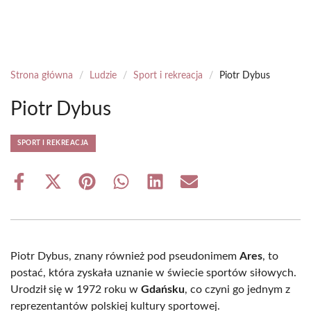
Strona główna
/
Ludzie
/
Sport i rekreacja
/
Piotr Dybus
Piotr Dybus
SPORT I REKREACJA
Share
Share
Share
Share
Share
Share
on
on
on
on
on
on
Facebook
X
Pinterest
WhatsApp
LinkedIn
Email
(Twitter)
Piotr Dybus, znany również pod pseudonimem
Ares
, to
postać, która zyskała uznanie w świecie sportów siłowych.
Urodził się w 1972 roku w
Gdańsku
, co czyni go jednym z
reprezentantów polskiej kultury sportowej.