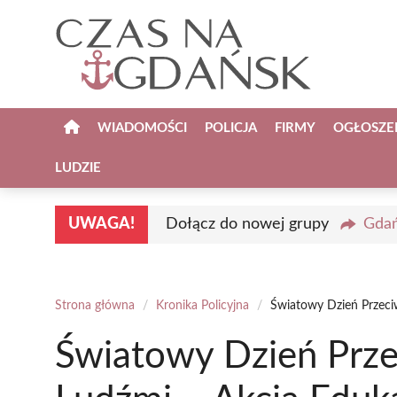
Przejdź
do
treści
WIADOMOŚCI
POLICJA
FIRMY
OGŁOSZE
LUDZIE
UWAGA!
Dołącz do nowej grupy
Gdań
Strona główna
/
Kronika Policyjna
/
Światowy Dzień Przec
Światowy Dzień Prz