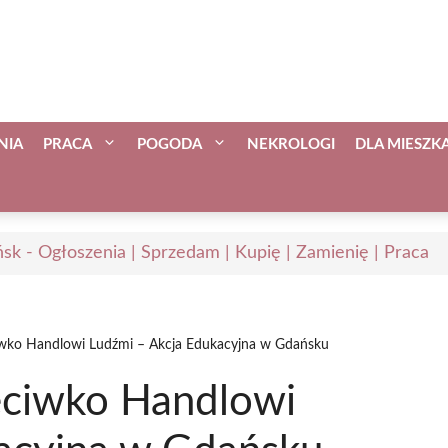
NIA
PRACA
POGODA
NEKROLOGI
DLA MIESZ
sk - Ogłoszenia | Sprzedam | Kupię | Zamienię | Praca
iwko Handlowi Ludźmi – Akcja Edukacyjna w Gdańsku
eciwko Handlowi