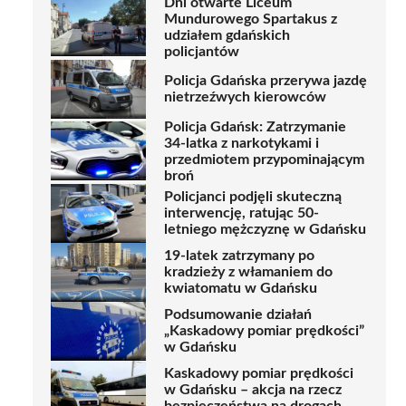
Dni otwarte Liceum
Mundurowego Spartakus z
udziałem gdańskich
policjantów
Policja Gdańska przerywa jazdę
nietrzeźwych kierowców
Policja Gdańsk: Zatrzymanie
34-latka z narkotykami i
przedmiotem przypominającym
broń
Policjanci podjęli skuteczną
interwencję, ratując 50-
letniego mężczyznę w Gdańsku
19-latek zatrzymany po
kradzieży z włamaniem do
kwiatomatu w Gdańsku
Podsumowanie działań
„Kaskadowy pomiar prędkości”
w Gdańsku
Kaskadowy pomiar prędkości
w Gdańsku – akcja na rzecz