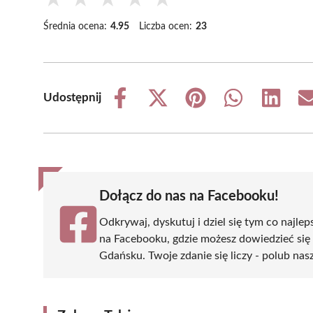
Średnia ocena:
4.95
Liczba ocen:
23
Udostępnij
Share
Share
Share
Share
Share
on
on
on
on
on
Facebook
X
Pinterest
WhatsApp
LinkedIn
(Twitter)
Dołącz do nas na Facebooku!
Odkrywaj, dyskutuj i dziel się tym co najlep
na Facebooku, gdzie możesz dowiedzieć się
Gdańsku. Twoje zdanie się liczy - polub nasz