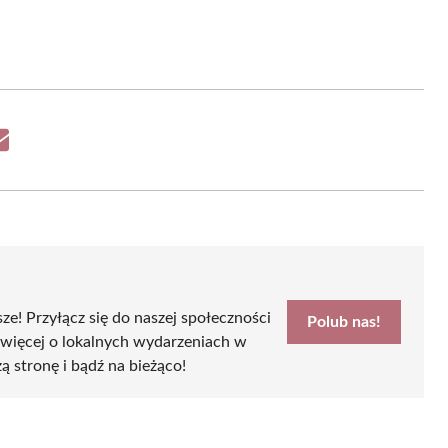
Share
on
Email
sze! Przyłącz się do naszej społeczności
Polub nas!
 więcej o lokalnych wydarzeniach w
ą stronę i bądź na bieżąco!