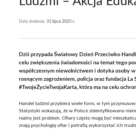
Ludźmi – Akcja Eduk
Data dodania:
31 lipca 2025 r.
Dziś przypada Światowy Dzień Przeciwko Handl
celu zwiększenia świadomości na temat tego po
współczesnym niewolnictwem i dotyka osoby w 
rosnącym zagrożeniem, policja oraz fundacja La
#TwojeŻycieTwojaKarta, która ma na celu ochron
Handel ludźmi przybiera wiele form, w tym przymusową
Statystyki wskazują, że w Polsce zidentyfikowano niema
realny jest problem. Ofiary często mogą być mieszkańc
znają psychologię ofiar i potrafią wykorzystać ich trud