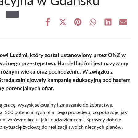
acyjna w Gdańsku
Share
Share
Share
Share
Share
Share
on
on
on
on
on
on
Facebook
X
Pinterest
WhatsApp
LinkedIn
Email
(Twitter)
owi Ludźmi, który został ustanowiony przez ONZ w
ważnego przestępstwa. Handel ludźmi jest nazywany
różnym wieku oraz pochodzeniu. W związku z
 Strada zainicjowały kampanię edukacyjną pod hasłem
ę potencjalnych ofiar.
 pracę, wyzysk seksualny i zmuszanie do żebractwa.
l 300 potencjalnych ofiar tego procederu, co pokazuje, jak
ami zarówno kraju, jak i cudzoziemcami. Sprawcy dobrze
ną sytuację życiową do realizacji swoich niecnych planów.