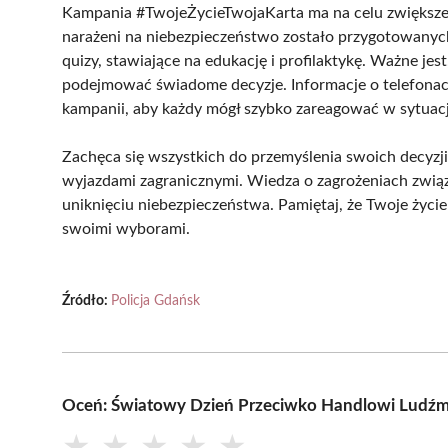
Kampania #TwojeŻycieTwojaKarta ma na celu zwiększen
narażeni na niebezpieczeństwo zostało przygotowanych 
quizy, stawiające na edukację i profilaktykę. Ważne je
podejmować świadome decyzje. Informacje o telefonac
kampanii, aby każdy mógł szybko zareagować w sytuacj
Zachęca się wszystkich do przemyślenia swoich decyzji
wyjazdami zagranicznymi. Wiedza o zagrożeniach zwią
uniknięciu niebezpieczeństwa. Pamiętaj, że Twoje życie 
swoimi wyborami.
Źródło:
Policja Gdańsk
Oceń: Światowy Dzień Przeciwko Handlowi Ludźm
★
★
★
★
★