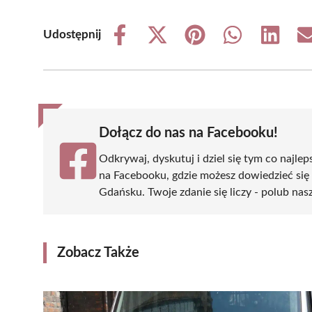
Udostępnij
Share
Share
Share
Share
Share
on
on
on
on
on
Facebook
X
Pinterest
WhatsApp
LinkedIn
(Twitter)
Dołącz do nas na Facebooku!
Odkrywaj, dyskutuj i dziel się tym co najlep
na Facebooku, gdzie możesz dowiedzieć się
Gdańsku. Twoje zdanie się liczy - polub nasz
Zobacz Także