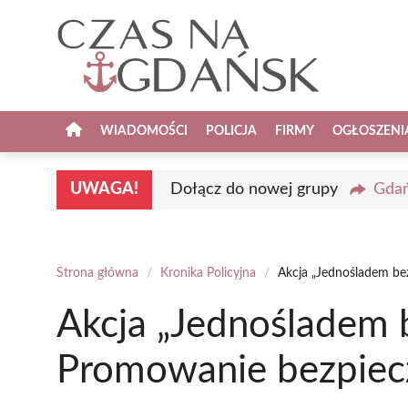
Przejdź
do
treści
WIADOMOŚCI
POLICJA
FIRMY
OGŁOSZENI
UWAGA!
Dołącz do nowej grupy
Gdań
Strona główna
/
Kronika Policyjna
/
Akcja „Jednośladem be
Akcja „Jednośladem b
Promowanie bezpiec