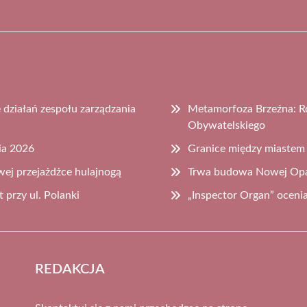
działań zespołu zarządzania
Metamorfoza Brzeźna: Ro
Obywatelskiego
ia 2026
Granice między miastem
wej przejażdżce hulajnogą
Trwa budowa Nowej Opa
 przy ul. Polanki
„Inspector Organ” oceni
REDAKCJA