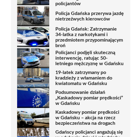
policjantów
Policja Gdańska przerywa jazdę
nietrzeźwych kierowców
Policja Gdańsk: Zatrzymanie
34-latka z narkotykami i
przedmiotem przypominającym
broń
Policjanci podjęli skuteczną
interwencję, ratując 50-
letniego mężczyznę w Gdańsku
19-latek zatrzymany po
kradzieży z włamaniem do
kwiatomatu w Gdańsku
Podsumowanie działań
„Kaskadowy pomiar prędkości”
w Gdańsku
Kaskadowy pomiar prędkości
w Gdańsku – akcja na rzecz
bezpieczeństwa na drogach
Gdańscy policjanci angażują się