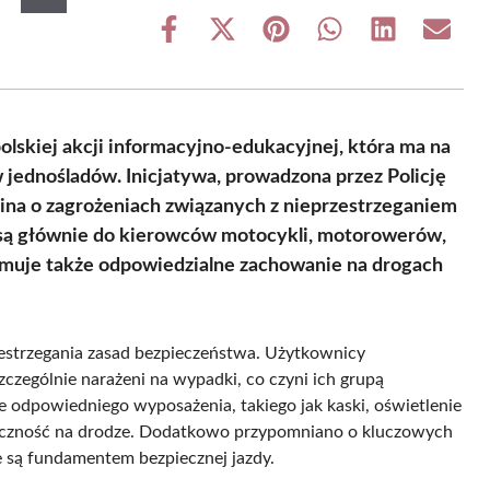
Share
Share
Share
Share
Share
Share
on
on
on
on
on
on
Facebook
X
Pinterest
WhatsApp
LinkedIn
Email
(Twitter)
lskiej akcji informacyjno-edukacyjnej, która ma na
jednośladów. Inicjatywa, prowadzona przez Policję
ina o zagrożeniach związanych z nieprzestrzeganiem
 są głównie do kierowców motocykli, motorowerów,
omuje także odpowiedzialne zachowanie na drogach
estrzegania zasad bezpieczeństwa. Użytkownicy
szczególnie narażeni na wypadki, co czyni ich grupą
 odpowiedniego wyposażenia, takiego jak kaski, oświetlenie
oczność na drodze. Dodatkowo przypomniano o kluczowych
re są fundamentem bezpiecznej jazdy.