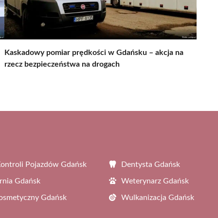
Kaskadowy pomiar prędkości w Gdańsku – akcja na
rzecz bezpieczeństwa na drogach
Kontroli Pojazdów Gdańsk
Dentysta Gdańsk
rnia Gdańsk
Weterynarz Gdańsk
Kosmetyczny Gdańsk
Wulkanizacja Gdańsk