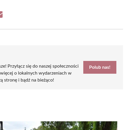
Share
on
Email
sze! Przyłącz się do naszej społeczności
Polub nas!
 więcej o lokalnych wydarzeniach w
ą stronę i bądź na bieżąco!