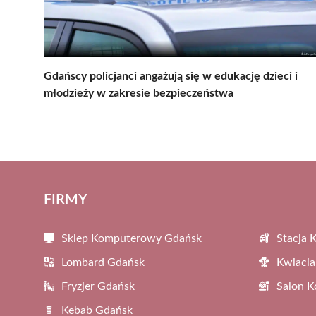
Gdańscy policjanci angażują się w edukację dzieci i
młodzieży w zakresie bezpieczeństwa
FIRMY
Sklep Komputerowy Gdańsk
Stacja 
Lombard Gdańsk
Kwiacia
Fryzjer Gdańsk
Salon 
Kebab Gdańsk