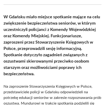
Facebook
X
Pinterest
WhatsApp
LinkedIn
Email
(Twitter)
W Gdańsku miało miejsce spotkanie mające na celu
zwiększenie bezpieczeństwa seniorów, w którym
uczestniczyli policjanci z Komendy Wojewódzkiej
oraz Komendy Miejskiej. Funkcjonariusze,
zaproszeni przez Stowarzyszenie Księgowych w
Polsce, przeprowadzili sesję informacyjną.
Spotkanie dotyczyło zagadnień związanych z
oszustwami skierowanymi przeciwko osobom
starszym oraz możliwościami poprawy ich
bezpieczeństwa.
Na zaproszenie Stowarzyszenia Księgowych w Polsce,
przedstawiciele policji w Gdańsku odpowiedzieli na
potrzebę edukacji seniorów w zakresie rozpoznawania prób
oszustwa. Mundurowi w trakcie spotkania podzielili się