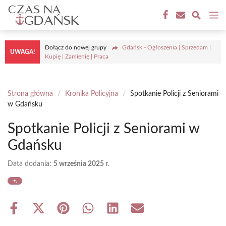
Przejdź
M
do
treści
Dołącz do nowej grupy
Gdańsk - Ogłoszenia | Sprzedam |
UWAGA!
Kupię | Zamienię | Praca
Strona główna
/
Kronika Policyjna
/
Spotkanie Policji z Seniorami
w Gdańsku
Spotkanie Policji z Seniorami w
Gdańsku
Data dodania:
5 września 2025 r.
Share
Share
Share
Share
Share
Share
on
on
on
on
on
on