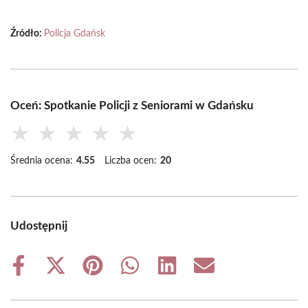
Źródło:
Policja Gdańsk
Oceń: Spotkanie Policji z Seniorami w Gdańsku
★
★
★
★
★
Średnia ocena:
4.55
Liczba ocen:
20
Udostępnij
Share
Share
Share
Share
Share
Share
on
on
on
on
on
on
Facebook
X
Pinterest
WhatsApp
LinkedIn
Email
(Twitter)