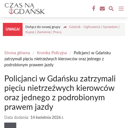
Przejdź
M
do
treści
Dołącz do nowej grupy
Gdańsk - Ogłoszenia | Sprzedam |
UWAGA!
Kupię | Zamienię | Praca
Strona główna
/
Kronika Policyjna
/
Policjanci w Gdańsku
zatrzymali pięciu nietrzeźwych kierowców oraz jednego z
podrobionym prawem jazdy
Policjanci w Gdańsku zatrzymali
pięciu nietrzeźwych kierowców
oraz jednego z podrobionym
prawem jazdy
Data dodania:
14 kwietnia 2026 r.