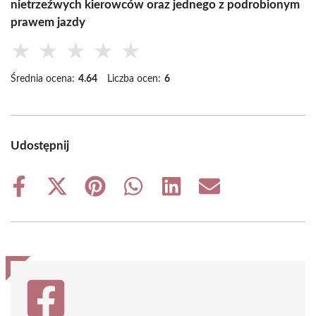
nietrzeźwych kierowców oraz jednego z podrobionym
prawem jazdy
★
★
★
★
★
Średnia ocena:
4.64
Liczba ocen:
6
Udostępnij
Share
Share
Share
Share
Share
Share
on
on
on
on
on
on
Facebook
X
Pinterest
WhatsApp
LinkedIn
Email
(Twitter)