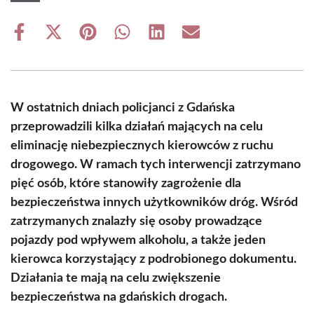
Share
Share
Share
Share
Share
Share
on
on
on
on
on
on
Facebook
X
Pinterest
WhatsApp
LinkedIn
Email
(Twitter)
W ostatnich dniach policjanci z Gdańska
przeprowadzili kilka działań mających na celu
eliminację niebezpiecznych kierowców z ruchu
drogowego. W ramach tych interwencji zatrzymano
pięć osób, które stanowiły zagrożenie dla
bezpieczeństwa innych użytkowników dróg. Wśród
zatrzymanych znalazły się osoby prowadzące
pojazdy pod wpływem alkoholu, a także jeden
kierowca korzystający z podrobionego dokumentu.
Działania te mają na celu zwiększenie
bezpieczeństwa na gdańskich drogach.