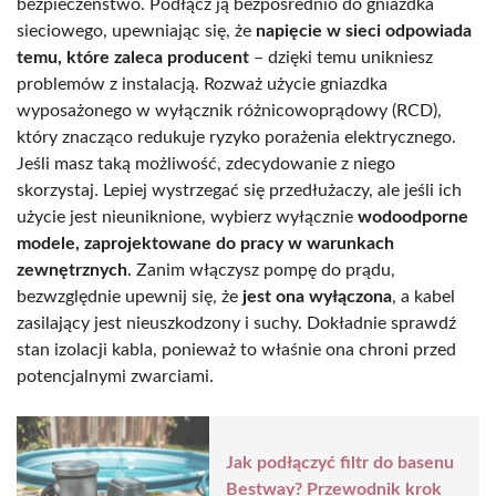
bezpieczeństwo. Podłącz ją bezpośrednio do gniazdka
sieciowego, upewniając się, że
napięcie w sieci odpowiada
temu, które zaleca producent
– dzięki temu unikniesz
problemów z instalacją. Rozważ użycie gniazdka
wyposażonego w wyłącznik różnicowoprądowy (RCD),
który znacząco redukuje ryzyko porażenia elektrycznego.
Jeśli masz taką możliwość, zdecydowanie z niego
skorzystaj. Lepiej wystrzegać się przedłużaczy, ale jeśli ich
użycie jest nieuniknione, wybierz wyłącznie
wodoodporne
modele, zaprojektowane do pracy w warunkach
zewnętrznych
. Zanim włączysz pompę do prądu,
bezwzględnie upewnij się, że
jest ona wyłączona
, a kabel
zasilający jest nieuszkodzony i suchy. Dokładnie sprawdź
stan izolacji kabla, ponieważ to właśnie ona chroni przed
potencjalnymi zwarciami.
Jak podłączyć filtr do basenu
Bestway? Przewodnik krok