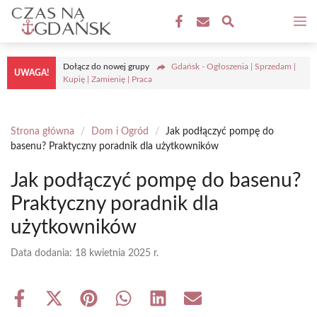
Przejdź
M
do
treści
Dołącz do nowej grupy
Gdańsk - Ogłoszenia | Sprzedam |
UWAGA!
Kupię | Zamienię | Praca
Strona główna
/
Dom i Ogród
/
Jak podłączyć pompę do
basenu? Praktyczny poradnik dla użytkowników
Jak podłączyć pompę do basenu?
Praktyczny poradnik dla
użytkowników
Data dodania:
18 kwietnia 2025 r.
Share
Share
Share
Share
Share
Share
on
on
on
on
on
on