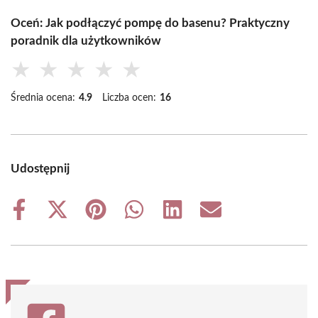
Oceń: Jak podłączyć pompę do basenu? Praktyczny
poradnik dla użytkowników
★
★
★
★
★
Średnia ocena:
4.9
Liczba ocen:
16
Udostępnij
Share
Share
Share
Share
Share
Share
on
on
on
on
on
on
Facebook
X
Pinterest
WhatsApp
LinkedIn
Email
(Twitter)