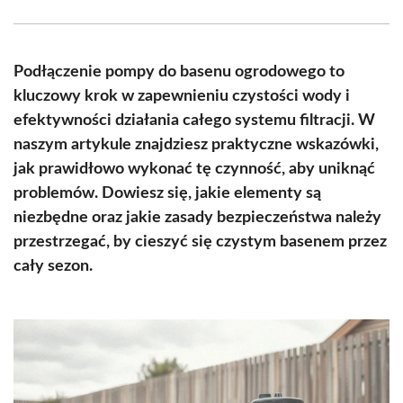
Facebook
X
Pinterest
WhatsApp
LinkedIn
Email
(Twitter)
Podłączenie pompy do basenu ogrodowego to
kluczowy krok w zapewnieniu czystości wody i
efektywności działania całego systemu filtracji. W
naszym artykule znajdziesz praktyczne wskazówki,
jak prawidłowo wykonać tę czynność, aby uniknąć
problemów. Dowiesz się, jakie elementy są
niezbędne oraz jakie zasady bezpieczeństwa należy
przestrzegać, by cieszyć się czystym basenem przez
cały sezon.