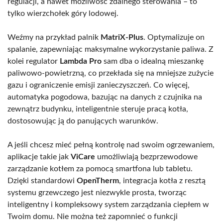
regulacji, a nawet możliwość zdalnego sterowania – to
tylko wierzchołek góry lodowej.
Weźmy na przykład palnik
MatriX-Plus
. Optymalizuje on
spalanie, zapewniając maksymalne wykorzystanie paliwa. Z
kolei regulator
Lambda Pro
sam dba o idealną mieszankę
paliwowo-powietrzną, co przekłada się na mniejsze zużycie
gazu i ograniczenie emisji zanieczyszczeń. Co więcej,
automatyka pogodowa, bazując na danych z czujnika na
zewnątrz budynku, inteligentnie steruje pracą kotła,
dostosowując ją do panujących warunków.
A jeśli chcesz mieć pełną kontrolę nad swoim ogrzewaniem,
aplikacje takie jak
ViCare
umożliwiają bezprzewodowe
zarządzanie kotłem za pomocą smartfona lub tabletu.
Dzięki standardowi
OpenTherm
, integracja kotła z resztą
systemu grzewczego jest niezwykle prosta, tworząc
inteligentny i kompleksowy system zarządzania ciepłem w
Twoim domu. Nie można też zapomnieć o funkcji