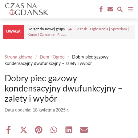
Przejdź
M
do
treści
Dołącz do nowej grupy
Gdańsk - Ogłoszenia | Sprzedam |
UWAGA!
Kupię | Zamienię | Praca
Strona główna
/
Dom i Ogród
/
Dobry piec gazowy
kondensacyjny dwufunkcyjny – zalety i wybór
Dobry piec gazowy
kondensacyjny dwufunkcyjny –
zalety i wybór
Data dodania:
18 kwietnia 2025 r.
Share
Share
Share
Share
Share
Share
on
on
on
on
on
on