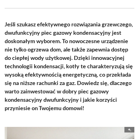
Facebook
X
Pinterest
WhatsApp
LinkedIn
Email
(Twitter)
Jeśli szukasz efektywnego rozwiązania grzewczego,
dwufunkcyjny piec gazowy kondensacyjny jest
doskonałym wyborem. To nowoczesne urządzenie
nie tylko ogrzewa dom, ale także zapewnia dostęp
do ciepłej wody użytkowej. Dzięki innowacyjnej
technologii kondensacji, kotły te charakteryzują się
wysoką efektywnością energetyczną, co przekłada
się na niższe rachunki za gaz. Dowiedz się, dlaczego
warto zainwestować w dobry piec gazowy
kondensacyjny dwufunkcyjny i jakie korzyści
przyniesie on Twojemu domowi!