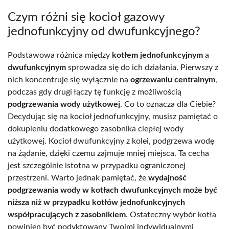
Czym różni się kocioł gazowy
jednofunkcyjny od dwufunkcyjnego?
Podstawowa różnica między
kotłem jednofunkcyjnym
a
dwufunkcyjnym
sprowadza się do ich działania. Pierwszy z
nich koncentruje się wyłącznie na
ogrzewaniu centralnym
,
podczas gdy drugi łączy tę funkcję z możliwością
podgrzewania wody użytkowej
. Co to oznacza dla Ciebie?
Decydując się na kocioł jednofunkcyjny, musisz pamiętać o
dokupieniu dodatkowego zasobnika ciepłej wody
użytkowej. Kocioł dwufunkcyjny z kolei, podgrzewa wodę
na żądanie, dzięki czemu zajmuje mniej miejsca. Ta cecha
jest szczególnie istotna w przypadku ograniczonej
przestrzeni. Warto jednak pamiętać, że
wydajność
podgrzewania wody w kotłach dwufunkcyjnych może być
niższa niż w przypadku kotłów jednofunkcyjnych
współpracujących z zasobnikiem
. Ostateczny wybór kotła
powinien być podyktowany Twoimi indywidualnymi