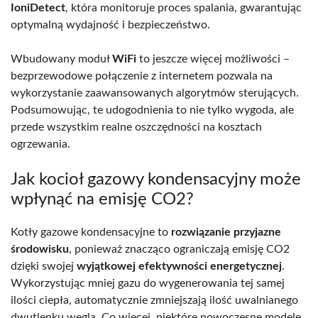
IoniDetect
, która monitoruje proces spalania, gwarantując
optymalną wydajność i bezpieczeństwo.
Wbudowany moduł
WiFi
to jeszcze więcej możliwości –
bezprzewodowe połączenie z internetem pozwala na
wykorzystanie zaawansowanych algorytmów sterujących.
Podsumowując, te udogodnienia to nie tylko wygoda, ale
przede wszystkim realne oszczędności na kosztach
ogrzewania.
Jak kocioł gazowy kondensacyjny może
wpłynąć na emisję CO2?
Kotły gazowe kondensacyjne to
rozwiązanie przyjazne
środowisku
, ponieważ znacząco ograniczają emisję CO2
dzięki swojej
wyjątkowej efektywności energetycznej
.
Wykorzystując mniej gazu do wygenerowania tej samej
ilości ciepła, automatycznie zmniejszają ilość uwalnianego
dwutlenku węgla. Co więcej, niektóre nowoczesne modele