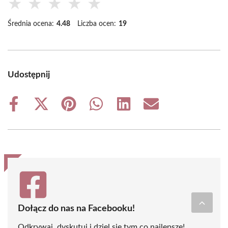
★
★
★
★
★
Średnia ocena:
4.48
Liczba ocen:
19
Udostępnij
Share
Share
Share
Share
Share
Share
on
on
on
on
on
on
Facebook
X
Pinterest
WhatsApp
LinkedIn
Email
(Twitter)
Dołącz do nas na Facebooku!
Odkrywaj, dyskutuj i dziel się tym co najlepsze!