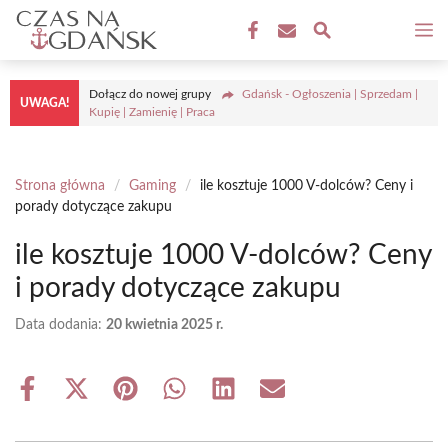
Przejdź
M
do
treści
Dołącz do nowej grupy
Gdańsk - Ogłoszenia | Sprzedam |
UWAGA!
Kupię | Zamienię | Praca
Strona główna
/
Gaming
/
ile kosztuje 1000 V-dolców? Ceny i
porady dotyczące zakupu
ile kosztuje 1000 V-dolców? Ceny
i porady dotyczące zakupu
Data dodania:
20 kwietnia 2025 r.
Share
Share
Share
Share
Share
Share
on
on
on
on
on
on
Facebook
X
Pinterest
WhatsApp
LinkedIn
Email
(Twitter)