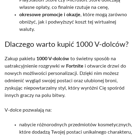
PlayStation Store czy Microsoft Store doliczają
własne opłaty, co finalnie rzutuje na cenę,
okresowe promocje i okazje
, które mogą zarówno
obniżyć, jak i podwyższyć koszt tej wirtualnej
waluty.
Dlaczego warto kupić 1000 V-dolców?
Zakup pakietu
1000 V-dolców
to świetny sposób na
uatrakcyjnienie rozgrywki w
Fortnite
i otwarcie drzwi do
nowych możliwości personalizacji. Dzięki nim możesz
odmienić wygląd swojej postaci oraz ulubionej broni,
zyskując niepowtarzalny styl, który wyróżni Cię spośród
innych graczy na polu bitwy.
V-dolce pozwalają na:
nabycie różnorodnych przedmiotów kosmetycznych,
które dodadzą Twojej postaci unikalnego charakteru,