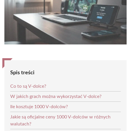
Spis treści
Co to są V-dolce?
W jakich grach można wykorzystać V-dolce?
Ile kosztuje 1000 V-dolców?
Jakie są oficjalne ceny 1000 V-dolców w różnych
walutach?