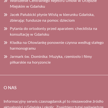
Wdrożenie Centralnego Rejestru Umów w Urzędzie
Miejskim w Gdańsku
Jacek Pałubicki płynie Wisłą w kierunku Gdańska,
zbierając fundusze na pomoc dzieciom
Pytania do ortodonty przed aparatem: checklista na
konsultację w Gdańsku
Kładka na Ołowiankę ponownie czynna według stałego
harmonogramu
Jarmark św. Dominika: Muzyka, rzemiosło i filmy
piłkarskie na horyzoncie
O NAS
Informacyjny serwis czasnagdansk.pl to niezawodne źródło
aktualności z Gdańska i okolic. Znajdziesz tutaj najświeższe