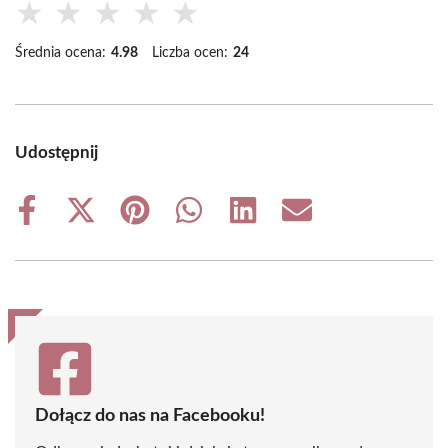
★
★
★
★
★
Średnia ocena:
4.98
Liczba ocen:
24
Udostępnij
Share
Share
Share
Share
Share
Share
on
on
on
on
on
on
Facebook
X
Pinterest
WhatsApp
LinkedIn
Email
(Twitter)
Dołącz do nas na Facebooku!