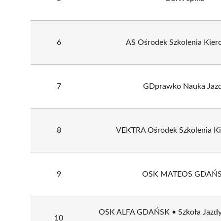
6
AS Ośrodek Szkolenia Kie
7
GDprawko Nauka Jaz
8
VEKTRA Ośrodek Szkolenia K
9
OSK MATEOS GDAŃ
OSK ALFA GDAŃSK • Szkoła Jazdy,
10