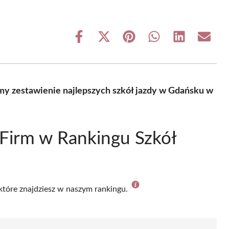
Share
Share
Share
Share
Share
Share
on
on
on
on
on
on
Facebook
X
Pinterest
WhatsApp
LinkedIn
Email
(Twitter)
my zestawienie najlepszych szkół jazdy w Gdańsku w
Firm w Rankingu Szkół
 które znajdziesz w naszym rankingu.