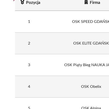
Pozycja
Firma
1
OSK SPEED GDAŃS
2
OSK ELITE GDAŃSK
3
OSK Piąty Bieg NAUKA 
4
OSK Obelix
5
OSK Alpina