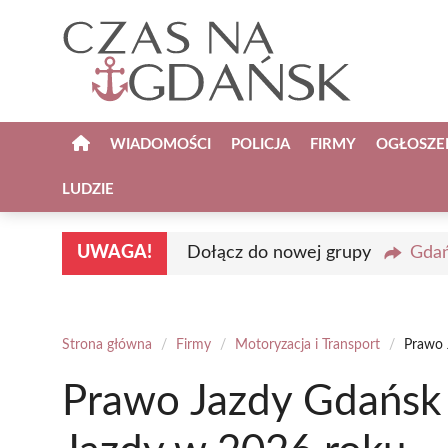
Przejdź
do
treści
WIADOMOŚCI
POLICJA
FIRMY
OGŁOSZE
LUDZIE
UWAGA!
Dołącz do nowej grupy
Gdań
Strona główna
/
Firmy
/
Motoryzacja i Transport
/
Prawo 
Prawo Jazdy Gdańsk 