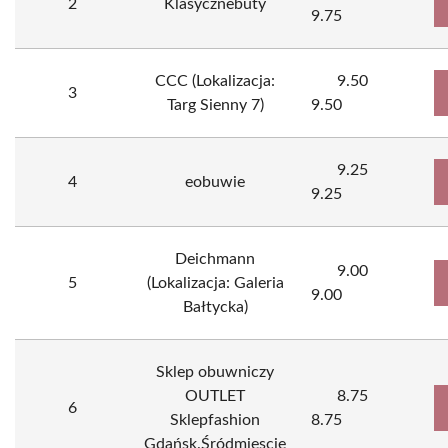
2
Klasycznebuty
9.75
CCC (Lokalizacja:
9.50
3
Targ Sienny 7)
9.50
9.25
4
eobuwie
9.25
Deichmann
9.00
5
(Lokalizacja: Galeria
9.00
Bałtycka)
Sklep obuwniczy
OUTLET
8.75
6
Sklepfashion
8.75
Gdańsk.Śródmiescie