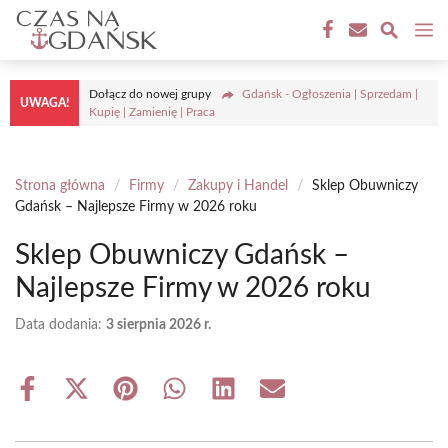
Przejdź
M
do
treści
Dołącz do nowej grupy
Gdańsk - Ogłoszenia | Sprzedam |
UWAGA!
Kupię | Zamienię | Praca
Strona główna
/
Firmy
/
Zakupy i Handel
/
Sklep Obuwniczy
Gdańsk – Najlepsze Firmy w 2026 roku
Sklep Obuwniczy Gdańsk –
Najlepsze Firmy w 2026 roku
Data dodania:
3 sierpnia 2026 r.
Share
Share
Share
Share
Share
Share
on
on
on
on
on
on
Facebook
X
Pinterest
WhatsApp
LinkedIn
Email
(Twitter)