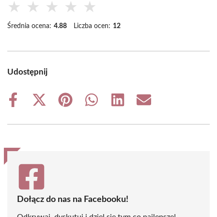
★
★
★
★
★
Średnia ocena:
4.88
Liczba ocen:
12
Udostępnij
Share
Share
Share
Share
Share
Share
on
on
on
on
on
on
Facebook
X
Pinterest
WhatsApp
LinkedIn
Email
(Twitter)
Dołącz do nas na Facebooku!