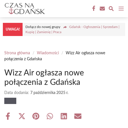
Przejdź
M
do
treści
Dołącz do nowej grupy
Gdańsk - Ogłoszenia | Sprzedam |
UWAGA!
Kupię | Zamienię | Praca
Strona główna
/
Wiadomości
/
Wizz Air ogłasza nowe
połączenia z Gdańska
Wizz Air ogłasza nowe
połączenia z Gdańska
Data dodania:
7 października 2025 r.
Share
Share
Share
Share
Share
Share
on
on
on
on
on
on
Facebook
X
Pinterest
WhatsApp
LinkedIn
Email