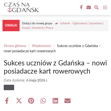
Przejdź
M
do
treści
Dołącz do nowej grupy
Gdańsk - Ogłoszenia | Sprzedam |
UWAGA!
Kupię | Zamienię | Praca
Strona główna
/
Wiadomości
/
Sukces uczniów z Gdańska –
nowi posiadacze kart rowerowych
Sukces uczniów z Gdańska – nowi
posiadacze kart rowerowych
Data dodania:
6 maja 2026 r.
Share
Share
Share
Share
Share
Share
on
on
on
on
on
on
Facebook
X
Pinterest
WhatsApp
LinkedIn
Email