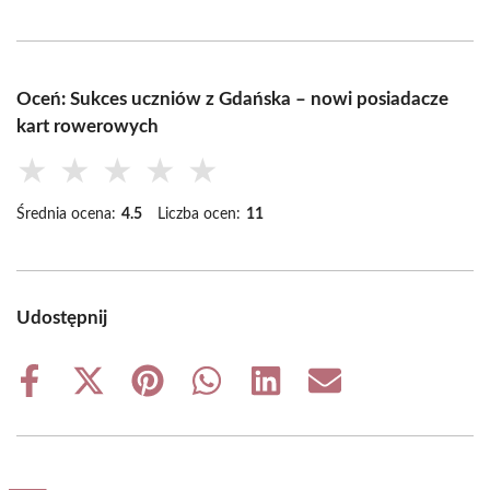
Oceń: Sukces uczniów z Gdańska – nowi posiadacze
kart rowerowych
★
★
★
★
★
Średnia ocena:
4.5
Liczba ocen:
11
Udostępnij
Share
Share
Share
Share
Share
Share
on
on
on
on
on
on
Facebook
X
Pinterest
WhatsApp
LinkedIn
Email
(Twitter)