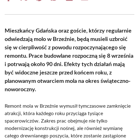
on
on
on
on
on
on
Facebook
X
Pinterest
WhatsApp
LinkedIn
Email
(Twitter)
Mieszkańcy Gdańska oraz goście, którzy regularnie
odwiedzają molo w Brzeźnie, będą musieli uzbroić
się w cierpliwość z powodu rozpoczynającego się
remontu. Prace budowlane rozpoczną się 8 września
i potrwają około 90 dni. Efekty tych działań mają
być widoczne jeszcze przed końcem roku, z
planowanym otwarciem mola na okres świąteczno-
noworoczny.
Remont mola w Brzeźnie wymusił tymczasowe zamknięcie
atrakcji, która każdego roku przyciąga tysiące
spacerowiczów. Zakres prac obejmuje nie tylko
modernizację konstrukcji nośnej, ale również wymianę
całego drewnianego poszycia, które zostanie zastąpione