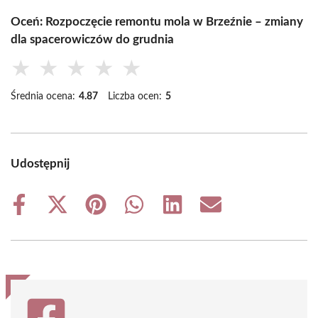
Oceń: Rozpoczęcie remontu mola w Brzeźnie – zmiany
dla spacerowiczów do grudnia
★
★
★
★
★
Średnia ocena:
4.87
Liczba ocen:
5
Udostępnij
Share
Share
Share
Share
Share
Share
on
on
on
on
on
on
Facebook
X
Pinterest
WhatsApp
LinkedIn
Email
(Twitter)