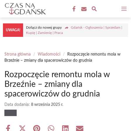
Przejdź
M
do
treści
Dołącz do nowej grupy
Gdańsk - Ogłoszenia | Sprzedam |
UWAGA!
Kupię | Zamienię | Praca
Strona główna
/
Wiadomości
/
Rozpoczęcie remontu mola w
Brzeźnie – zmiany dla spacerowiczów do grudnia
Rozpoczęcie remontu mola w
Brzeźnie – zmiany dla
spacerowiczów do grudnia
Data dodania:
8 września 2025 r.
Share
Share
Share
Share
Share
Share