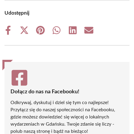
Udostępnij
Share
Share
Share
Share
Share
Share
on
on
on
on
on
on
Facebook
X
Pinterest
WhatsApp
LinkedIn
Email
(Twitter)
Dołącz do nas na Facebooku!
Odkrywaj, dyskutuj i dziel się tym co najlepsze!
Przyłącz się do naszej społeczności na Facebooku,
gdzie możesz dowiedzieć się więcej o lokalnych
wydarzeniach w Gdańsku. Twoje zdanie się liczy -
polub naszą stronę i bądź na bieżąco!