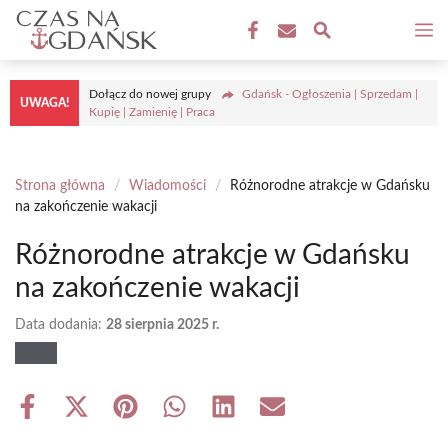
Przejdź
M
do
treści
Dołącz do nowej grupy
Gdańsk - Ogłoszenia | Sprzedam |
UWAGA!
Kupię | Zamienię | Praca
Strona główna
/
Wiadomości
/
Różnorodne atrakcje w Gdańsku
na zakończenie wakacji
Różnorodne atrakcje w Gdańsku
na zakończenie wakacji
Data dodania:
28 sierpnia 2025 r.
Share
Share
Share
Share
Share
Share
on
on
on
on
on
on
Facebook
X
Pinterest
WhatsApp
LinkedIn
Email