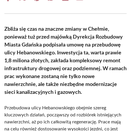
on
on
on
on
on
on
Facebook
X
Pinterest
WhatsApp
LinkedIn
Email
(Twitter)
Zbliża się czas na znaczne zmiany w Chełmie,
ponieważ tuż przed majówką Dyrekcja Rozbudowy
Miasta Gdańska podpisała umowę na przebudowę
ulicy Hebanowskiego. Inwestycja ta, warta prawie
1,8 miliona złotych, zakłada kompleksowy remont
infrastruktury drogowej oraz podziemnej. W ramach
prac wykonane zostaną nie tylko nowe
nawierzchnie, ale także niezbędne modernizacje
sieci kanalizacyjnych i gazowych.
Przebudowa ulicy Hebanowskiego obejmie szereg
kluczowych działań, począwszy od rozbiórek istniejących
nawierzchni, aż po ich całkowitą regenerację. Prace mają
na celu również dostosowanie wysokości jezdni, co jest