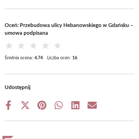
Oceń: Przebudowa ulicy Hebanowskiego w Gdańsku –
umowa podpisana
★
★
★
★
★
Średnia ocena:
4.74
Liczba ocen:
16
Udostępnij
Share
Share
Share
Share
Share
Share
on
on
on
on
on
on
Facebook
X
Pinterest
WhatsApp
LinkedIn
Email
(Twitter)