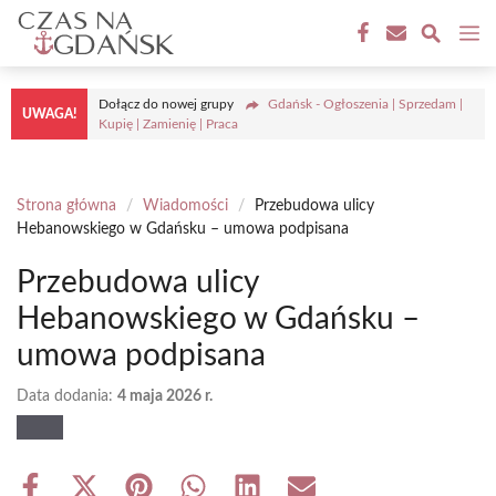
Przejdź
M
do
treści
Dołącz do nowej grupy
Gdańsk - Ogłoszenia | Sprzedam |
UWAGA!
Kupię | Zamienię | Praca
Strona główna
/
Wiadomości
/
Przebudowa ulicy
Hebanowskiego w Gdańsku – umowa podpisana
Przebudowa ulicy
Hebanowskiego w Gdańsku –
umowa podpisana
Data dodania:
4 maja 2026 r.
Share
Share
Share
Share
Share
Share