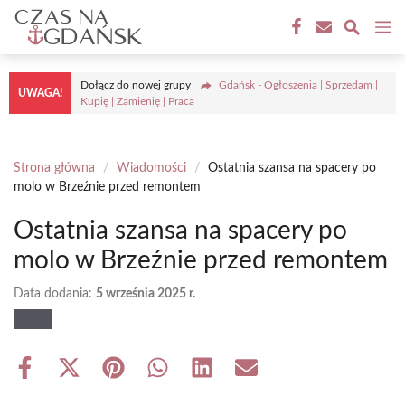
Przejdź
M
do
treści
Dołącz do nowej grupy
Gdańsk - Ogłoszenia | Sprzedam |
UWAGA!
Kupię | Zamienię | Praca
Strona główna
/
Wiadomości
/
Ostatnia szansa na spacery po
molo w Brzeźnie przed remontem
Ostatnia szansa na spacery po
molo w Brzeźnie przed remontem
Data dodania:
5 września 2025 r.
Share
Share
Share
Share
Share
Share
on
on
on
on
on
on
Facebook
X
Pinterest
WhatsApp
LinkedIn
Email