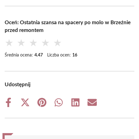
Oceń: Ostatnia szansa na spacery po molo w Brzeźnie
przed remontem
★
★
★
★
★
Średnia ocena:
4.47
Liczba ocen:
16
Udostępnij
Share
Share
Share
Share
Share
Share
on
on
on
on
on
on
Facebook
X
Pinterest
WhatsApp
LinkedIn
Email
(Twitter)