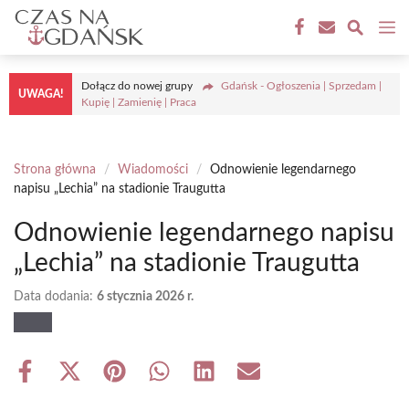
Przejdź
M
do
treści
Dołącz do nowej grupy
Gdańsk - Ogłoszenia | Sprzedam |
UWAGA!
Kupię | Zamienię | Praca
Strona główna
/
Wiadomości
/
Odnowienie legendarnego
napisu „Lechia” na stadionie Traugutta
Odnowienie legendarnego napisu
„Lechia” na stadionie Traugutta
Data dodania:
6 stycznia 2026 r.
Share
Share
Share
Share
Share
Share
on
on
on
on
on
on
Facebook
X
Pinterest
WhatsApp
LinkedIn
Email