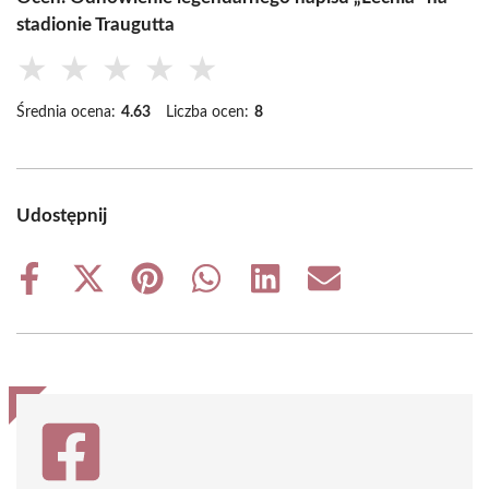
stadionie Traugutta
★
★
★
★
★
Średnia ocena:
4.63
Liczba ocen:
8
Udostępnij
Share
Share
Share
Share
Share
Share
on
on
on
on
on
on
Facebook
X
Pinterest
WhatsApp
LinkedIn
Email
(Twitter)