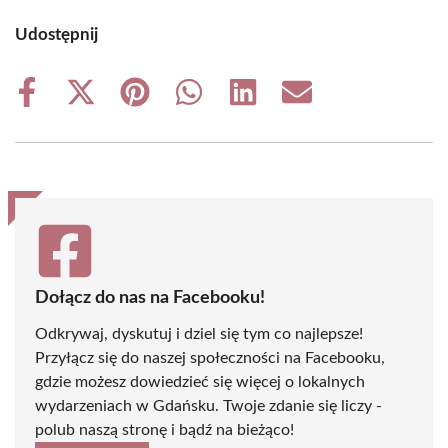
Udostępnij
Share
Share
Share
Share
Share
Share
on
on
on
on
on
on
Facebook
X
Pinterest
WhatsApp
LinkedIn
Email
(Twitter)
Dołącz do nas na Facebooku!
Odkrywaj, dyskutuj i dziel się tym co najlepsze!
Przyłącz się do naszej społeczności na Facebooku,
gdzie możesz dowiedzieć się więcej o lokalnych
wydarzeniach w Gdańsku. Twoje zdanie się liczy -
polub naszą stronę i bądź na bieżąco!