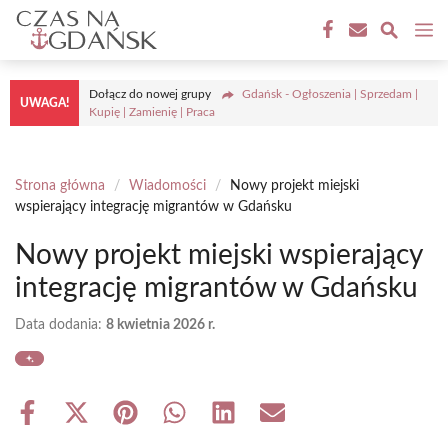
Przejdź
M
do
treści
Dołącz do nowej grupy
Gdańsk - Ogłoszenia | Sprzedam |
UWAGA!
Kupię | Zamienię | Praca
Strona główna
/
Wiadomości
/
Nowy projekt miejski
wspierający integrację migrantów w Gdańsku
Nowy projekt miejski wspierający
integrację migrantów w Gdańsku
Data dodania:
8 kwietnia 2026 r.
Share
Share
Share
Share
Share
Share
on
on
on
on
on
on