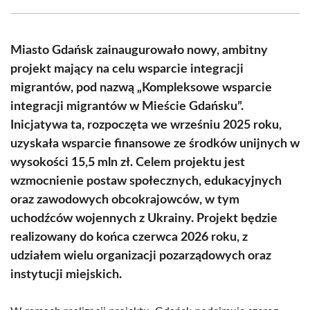
Facebook
X
Pinterest
WhatsApp
LinkedIn
Email
(Twitter)
Miasto Gdańsk zainaugurowało nowy, ambitny
projekt mający na celu wsparcie integracji
migrantów, pod nazwą „Kompleksowe wsparcie
integracji migrantów w Mieście Gdańsku”.
Inicjatywa ta, rozpoczęta we wrześniu 2025 roku,
uzyskała wsparcie finansowe ze środków unijnych w
wysokości 15,5 mln zł. Celem projektu jest
wzmocnienie postaw społecznych, edukacyjnych
oraz zawodowych obcokrajowców, w tym
uchodźców wojennych z Ukrainy. Projekt będzie
realizowany do końca czerwca 2026 roku, z
udziałem wielu organizacji pozarządowych oraz
instytucji miejskich.