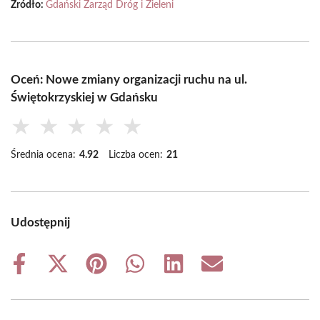
Źródło:
Gdański Zarząd Dróg i Zieleni
Oceń: Nowe zmiany organizacji ruchu na ul.
Świętokrzyskiej w Gdańsku
★
★
★
★
★
Średnia ocena:
4.92
Liczba ocen:
21
Udostępnij
Share
Share
Share
Share
Share
Share
on
on
on
on
on
on
Facebook
X
Pinterest
WhatsApp
LinkedIn
Email
(Twitter)