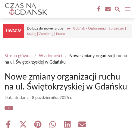
Przejdź
M
do
treści
Dołącz do nowej grupy
Gdańsk - Ogłoszenia | Sprzedam |
UWAGA!
Kupię | Zamienię | Praca
Strona główna
/
Wiadomości
/
Nowe zmiany organizacji ruchu
na ul. Świętokrzyskiej w Gdańsku
Nowe zmiany organizacji ruchu
na ul. Świętokrzyskiej w Gdańsku
Data dodania:
8 października 2025 r.
Share
Share
Share
Share
Share
Share
on
on
on
on
on
on