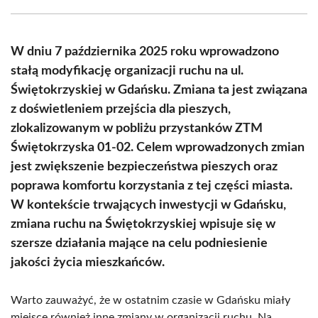
Facebook
X
Pinterest
WhatsApp
LinkedIn
Email
(Twitter)
W dniu 7 października 2025 roku wprowadzono
stałą modyfikację organizacji ruchu na ul.
Świętokrzyskiej w Gdańsku. Zmiana ta jest związana
z doświetleniem przejścia dla pieszych,
zlokalizowanym w pobliżu przystanków ZTM
Świętokrzyska 01-02. Celem wprowadzonych zmian
jest zwiększenie bezpieczeństwa pieszych oraz
poprawa komfortu korzystania z tej części miasta.
W kontekście trwających inwestycji w Gdańsku,
zmiana ruchu na Świętokrzyskiej wpisuje się w
szersze działania mające na celu podniesienie
jakości życia mieszkańców.
Warto zauważyć, że w ostatnim czasie w Gdańsku miały
miejsce również inne zmiany w organizacji ruchu. Na