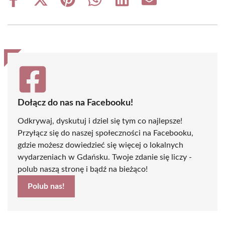
Share
Share
Share
Share
Share
Share
on
on
on
on
on
on
Facebook
X
Pinterest
WhatsApp
LinkedIn
Email
(Twitter)
Dołącz do nas na Facebooku!
Odkrywaj, dyskutuj i dziel się tym co najlepsze!
Przyłącz się do naszej społeczności na Facebooku,
gdzie możesz dowiedzieć się więcej o lokalnych
wydarzeniach w Gdańsku. Twoje zdanie się liczy -
polub naszą stronę i bądź na bieżąco!
Polub nas!