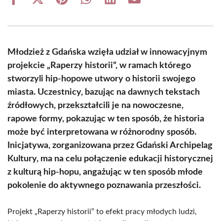
Share
Share
Share
Share
Share
Share
on
on
on
on
on
on
Facebook
X
Pinterest
WhatsApp
LinkedIn
Email
(Twitter)
Młodzież z Gdańska wzięła udział w innowacyjnym
projekcie „Raperzy historii”, w ramach którego
stworzyli hip-hopowe utwory o historii swojego
miasta. Uczestnicy, bazując na dawnych tekstach
źródłowych, przekształcili je na nowoczesne,
rapowe formy, pokazując w ten sposób, że historia
może być interpretowana w różnorodny sposób.
Inicjatywa, zorganizowana przez Gdański Archipelag
Kultury, ma na celu połączenie edukacji historycznej
z kulturą hip-hopu, angażując w ten sposób młode
pokolenie do aktywnego poznawania przeszłości.
Projekt „Raperzy historii” to efekt pracy młodych ludzi,