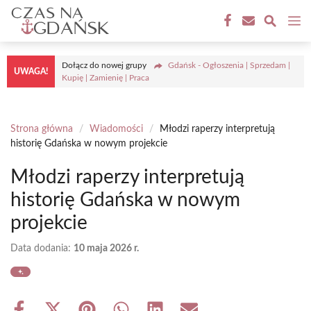
Przejdź
M
do
treści
Dołącz do nowej grupy
Gdańsk - Ogłoszenia | Sprzedam |
UWAGA!
Kupię | Zamienię | Praca
Strona główna
/
Wiadomości
/
Młodzi raperzy interpretują
historię Gdańska w nowym projekcie
Młodzi raperzy interpretują
historię Gdańska w nowym
projekcie
Data dodania:
10 maja 2026 r.