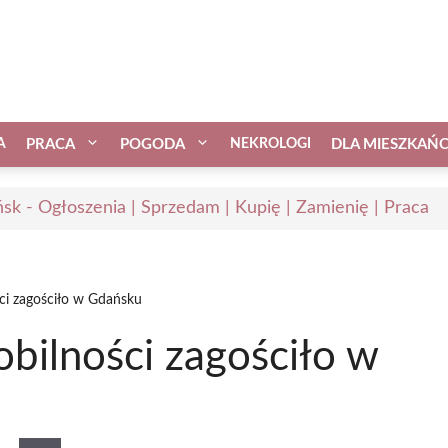
A
PRACA
POGODA
NEKROLOGI
DLA MIESZKAŃ
sk - Ogłoszenia | Sprzedam | Kupię | Zamienię | Praca
ci zagościło w Gdańsku
bilności zagościło w