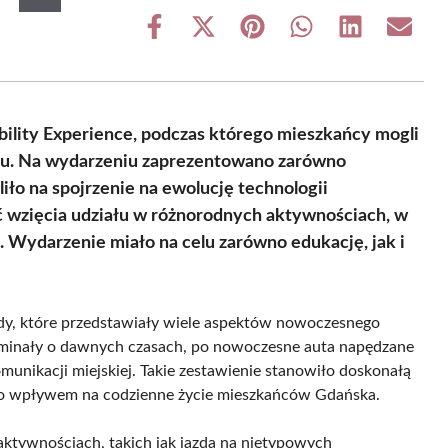
Share
Share
Share
Share
Share
Share
on
on
on
on
on
on
Facebook
X
Pinterest
WhatsApp
LinkedIn
Email
(Twitter)
lity Experience, podczas którego mieszkańcy mogli
rtu. Na wydarzeniu zaprezentowano zarówno
iło na spojrzenie na ewolucję technologii
ć wzięcia udziału w różnorodnych aktywnościach, w
 Wydarzenie miało na celu zarówno edukację, jak i
dy, które przedstawiały wiele aspektów nowoczesnego
minały o dawnych czasach, po nowoczesne auta napędzane
unikacji miejskiej. Takie zestawienie stanowiło doskonałą
jego wpływem na codzienne życie mieszkańców Gdańska.
 aktywnościach, takich jak jazda na nietypowych