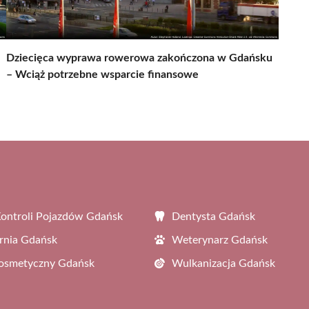
Dziecięca wyprawa rowerowa zakończona w Gdańsku
– Wciąż potrzebne wsparcie finansowe
Kontroli Pojazdów Gdańsk
Dentysta Gdańsk
rnia Gdańsk
Weterynarz Gdańsk
Kosmetyczny Gdańsk
Wulkanizacja Gdańsk