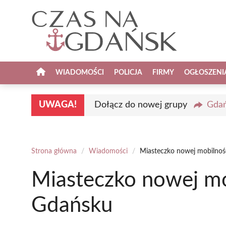
Przejdź
do
treści
WIADOMOŚCI
POLICJA
FIRMY
OGŁOSZENI
UWAGA!
Dołącz do nowej grupy
Gdań
Strona główna
/
Wiadomości
/
Miasteczko nowej mobilnoś
Miasteczko nowej mo
Gdańsku