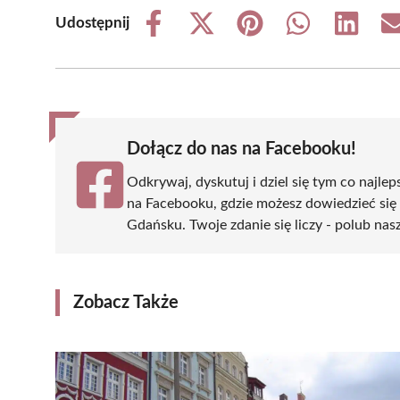
Udostępnij
Share
Share
Share
Share
Share
on
on
on
on
on
Facebook
X
Pinterest
WhatsApp
LinkedIn
(Twitter)
Dołącz do nas na Facebooku!
Odkrywaj, dyskutuj i dziel się tym co najlep
na Facebooku, gdzie możesz dowiedzieć się
Gdańsku. Twoje zdanie się liczy - polub nasz
Zobacz Także