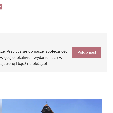
Share
on
Email
sze! Przyłącz się do naszej społeczności
Polub nas!
 więcej o lokalnych wydarzeniach w
ą stronę i bądź na bieżąco!