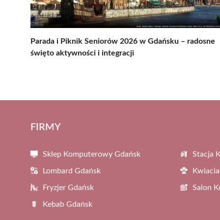
Parada i Piknik Seniorów 2026 w Gdańsku – radosne
święto aktywności i integracji
FIRMY
Sklep Komputerowy Gdańsk
Stacja 
Lombard Gdańsk
Kwiacia
Fryzjer Gdańsk
Salon 
Kebab Gdańsk