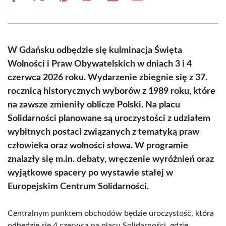
on
on
on
on
on
on
Facebook
X
Pinterest
WhatsApp
LinkedIn
Email
(Twitter)
W Gdańsku odbędzie się kulminacja Święta
Wolności i Praw Obywatelskich w dniach 3 i 4
czerwca 2026 roku. Wydarzenie zbiegnie się z 37.
rocznicą historycznych wyborów z 1989 roku, które
na zawsze zmieniły oblicze Polski. Na placu
Solidarności planowane są uroczystości z udziałem
wybitnych postaci związanych z tematyką praw
człowieka oraz wolności słowa. W programie
znalazły się m.in. debaty, wręczenie wyróżnień oraz
wyjątkowe spacery po wystawie stałej w
Europejskim Centrum Solidarności.
Centralnym punktem obchodów będzie uroczystość, która
odbędzie się 4 czerwca na placu Solidarności, gdzie