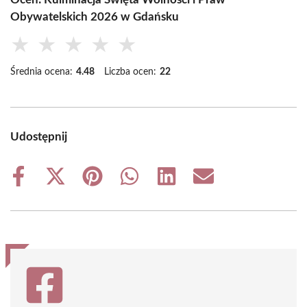
Obywatelskich 2026 w Gdańsku
★
★
★
★
★
Średnia ocena:
4.48
Liczba ocen:
22
Udostępnij
Share
Share
Share
Share
Share
Share
on
on
on
on
on
on
Facebook
X
Pinterest
WhatsApp
LinkedIn
Email
(Twitter)