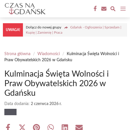
Przejdź
M
do
treści
Dołącz do nowej grupy
Gdańsk - Ogłoszenia | Sprzedam |
UWAGA!
Kupię | Zamienię | Praca
Strona główna
/
Wiadomości
/
Kulminacja Święta Wolności i
Praw Obywatelskich 2026 w Gdańsku
Kulminacja Święta Wolności i
Praw Obywatelskich 2026 w
Gdańsku
Data dodania:
2 czerwca 2026 r.
Share
Share
Share
Share
Share
Share