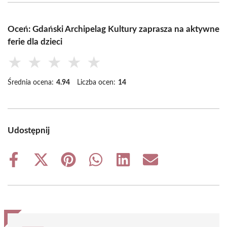
Oceń: Gdański Archipelag Kultury zaprasza na aktywne
ferie dla dzieci
★
★
★
★
★
Średnia ocena:
4.94
Liczba ocen:
14
Udostępnij
Share
Share
Share
Share
Share
Share
on
on
on
on
on
on
Facebook
X
Pinterest
WhatsApp
LinkedIn
Email
(Twitter)