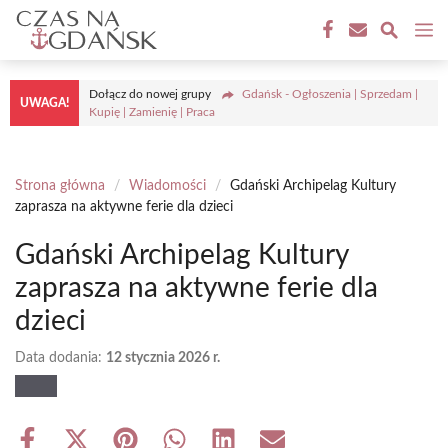
Przejdź
M
do
treści
Dołącz do nowej grupy
Gdańsk - Ogłoszenia | Sprzedam |
UWAGA!
Kupię | Zamienię | Praca
Strona główna
/
Wiadomości
/
Gdański Archipelag Kultury
zaprasza na aktywne ferie dla dzieci
Gdański Archipelag Kultury
zaprasza na aktywne ferie dla
dzieci
Data dodania:
12 stycznia 2026 r.
Share
Share
Share
Share
Share
Share