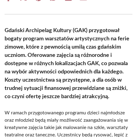
on
on
on
on
on
on
Facebook
X
Pinterest
WhatsApp
LinkedIn
Email
(Twitter)
Gdański Archipelag Kultury (GAK) przygotował
bogaty program warsztatów artystycznych na ferie
zimowe, które z pewnością umilą czas gdańskim
uczniom. Oferowane zajęcia są różnorodne i
dostępne w różnych lokalizacjach GAK, co pozwala
na wybór aktywności odpowiednich dla każdego.
Koszty uczestnictwa są przystępne, a dla osób w
trudnej sytuacji finansowej przewidziane są zniżki,
co czyni ofertę jeszcze bardziej atrakcyjną.
W ramach przygotowanego programu dzieci najmłodsze
oraz młodzież będą miały możliwość zaangażowania się w
kreatywne zajęcia takie jak malowanie na szkle, warsztaty
teatralne oraz taneczne. Uczestnicy będą rysować, lepić z