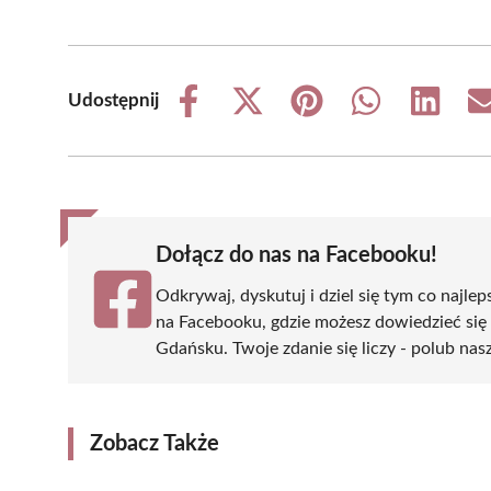
Udostępnij
Share
Share
Share
Share
Share
on
on
on
on
on
Facebook
X
Pinterest
WhatsApp
LinkedIn
(Twitter)
Dołącz do nas na Facebooku!
Odkrywaj, dyskutuj i dziel się tym co najlep
na Facebooku, gdzie możesz dowiedzieć się
Gdańsku. Twoje zdanie się liczy - polub nasz
Zobacz Także