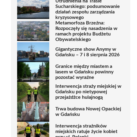
Utrudnienia na Trasie
Sucharskiego: podsumowanie
działań zespołu zarządzania
kryzysowego
Metamorfoza Brzeźna:
Rozpoczęły się nasadzenia w
ramach projektu Budżetu
Obywatelskiego
Gigantyczne show Anymy w
Gdańsku – 7 i 8 sierpnia 2026
Granice między miastem a
lasem w Gdańsku powinny
pozostać wyraźne
Interwencja straży miejskiej w
Gdańsku po nietypowej
przejażdżce hulajnogą
Trwa budowa Nowej Opackiej
w Gdańsku
Interwencja strażników
miejskich ratuje życie kobiet