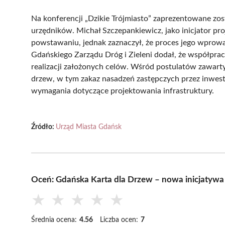
Na konferencji „Dzikie Trójmiasto” zaprezentowane zos
urzędników. Michał Szczepankiewicz, jako inicjator pro
powstawaniu, jednak zaznaczył, że proces jego wprowa
Gdańskiego Zarządu Dróg i Zieleni dodał, że współpra
realizacji założonych celów. Wśród postulatów zawarty
drzew, w tym zakaz nasadzeń zastępczych przez inwes
wymagania dotyczące projektowania infrastruktury.
Źródło:
Urząd Miasta Gdańsk
Oceń: Gdańska Karta dla Drzew – nowa inicjatywa dl
★
★
★
★
★
Średnia ocena:
4.56
Liczba ocen:
7