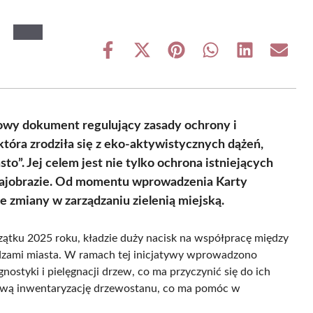
Share
Share
Share
Share
Share
Share
on
on
on
on
on
on
Facebook
X
Pinterest
WhatsApp
LinkedIn
Email
(Twitter)
owy dokument regulujący zasady ochrony i
 która zrodziła się z eko-aktywistycznych dążeń,
to”. Jej celem jest nie tylko ochrona istniejących
 krajobrazie. Od momentu wprowadzenia Karty
zmiany w zarządzaniu zielenią miejską.
zątku 2025 roku, kładzie duży nacisk na współpracę między
dzami miasta. W ramach tej inicjatywy wprowadzono
nostyki i pielęgnacji drzew, co ma przyczynić się do ich
rową inwentaryzację drzewostanu, co ma pomóc w