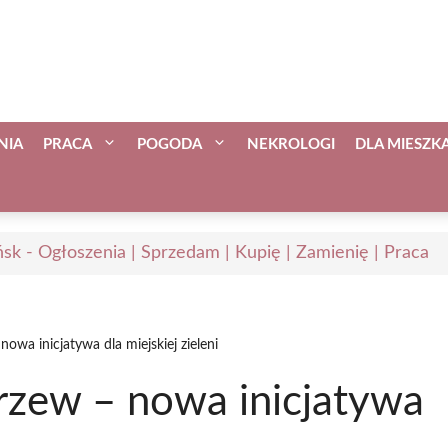
NIA
PRACA
POGODA
NEKROLOGI
DLA MIESZ
sk - Ogłoszenia | Sprzedam | Kupię | Zamienię | Praca
owa inicjatywa dla miejskiej zieleni
rzew – nowa inicjatywa