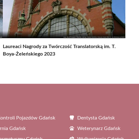
Laureaci Nagrody za Twórczość Translatorską im. T.
Boya-Żeleńskiego 2023
Kontroli Pojazdów Gdańsk
Dentysta Gdańsk
rnia Gdańsk
Weterynarz Gdańsk
Kosmetyczny Gdańsk
Wulkanizacja Gdańsk