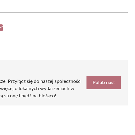
Share
on
Email
sze! Przyłącz się do naszej społeczności
Polub nas!
 więcej o lokalnych wydarzeniach w
ą stronę i bądź na bieżąco!