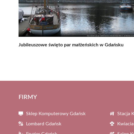
Jubileuszowe święto par małżeńskich w Gdańsku
FIRMY
Sklep Komputerowy Gdańsk
Stacja 
Lombard Gdańsk
Kwiacia
Fryzjer Gdańsk
Salon 