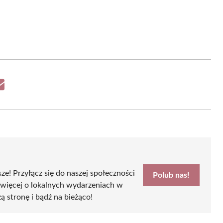
Share
on
Email
sze! Przyłącz się do naszej społeczności
Polub nas!
 więcej o lokalnych wydarzeniach w
ą stronę i bądź na bieżąco!