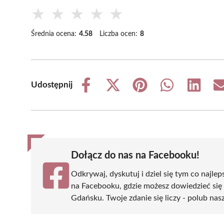
★
★
★
★
★
Średnia ocena:
4.58
Liczba ocen:
8
Udostępnij
Share
Share
Share
Share
Share
on
on
on
on
on
Facebook
X
Pinterest
WhatsApp
LinkedIn
(Twitter)
Dołącz do nas na Facebooku!
Odkrywaj, dyskutuj i dziel się tym co najlep
na Facebooku, gdzie możesz dowiedzieć się
Gdańsku. Twoje zdanie się liczy - polub nasz