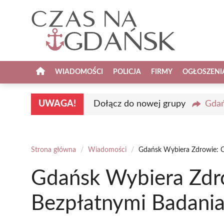
Przejdź
do
treści
WIADOMOŚCI
POLICJA
FIRMY
OGŁOSZENI
UWAGA!
Dołącz do nowej grupy
Gdań
Strona główna
/
Wiadomości
/
Gdańsk Wybiera Zdrowie: C
Gdańsk Wybiera Zdro
Bezpłatnymi Badani