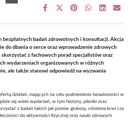
Share
Share
Share
Share
Share
Share
on
on
on
on
on
on
Facebook
X
Pinterest
WhatsApp
LinkedIn
Email
(Twitter)
bezpłatnych badań zdrowotnych i konsultacji. Akcja
ie do dbania o serce oraz wprowadzenie zdrowych
skorzystać z fachowych porad specjalistów oraz
nych wydarzeniach organizowanych w różnych
owie, ale także stanowi odpowiedź na wyzwania
ofertą działań, mających na celu podniesienie świadomości w
ędzie się wiele wydarzeń, w tym festyny, pikniki oraz
rzystać z badań takich jak pomiar glukozy, ciśnienia krwi czy
łeczności do aktywności fizycznej oraz nauki zdrowych