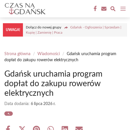
Przejdź
M
do
treści
Dołącz do nowej grupy
Gdańsk - Ogłoszenia | Sprzedam |
UWAGA!
Kupię | Zamienię | Praca
Strona główna
/
Wiadomości
/
Gdańsk uruchamia program
dopłat do zakupu rowerów elektrycznych
Gdańsk uruchamia program
dopłat do zakupu rowerów
elektrycznych
Data dodania:
6 lipca 2026 r.