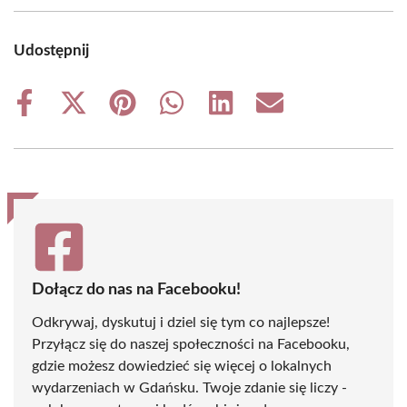
Udostępnij
Share
Share
Share
Share
Share
Share
on
on
on
on
on
on
Facebook
X
Pinterest
WhatsApp
LinkedIn
Email
(Twitter)
Dołącz do nas na Facebooku!
Odkrywaj, dyskutuj i dziel się tym co najlepsze!
Przyłącz się do naszej społeczności na Facebooku,
gdzie możesz dowiedzieć się więcej o lokalnych
wydarzeniach w Gdańsku. Twoje zdanie się liczy -