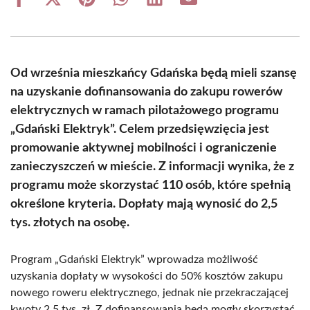
Share
Share
Share
Share
Share
Share
on
on
on
on
on
on
Facebook
X
Pinterest
WhatsApp
LinkedIn
Email
(Twitter)
Od września mieszkańcy Gdańska będą mieli szansę
na uzyskanie dofinansowania do zakupu rowerów
elektrycznych w ramach pilotażowego programu
„Gdański Elektryk”. Celem przedsięwzięcia jest
promowanie aktywnej mobilności i ograniczenie
zanieczyszczeń w mieście. Z informacji wynika, że z
programu może skorzystać 110 osób, które spełnią
określone kryteria. Dopłaty mają wynosić do 2,5
tys. złotych na osobę.
Program „Gdański Elektryk” wprowadza możliwość
uzyskania dopłaty w wysokości do 50% kosztów zakupu
nowego roweru elektrycznego, jednak nie przekraczającej
kwoty 2,5 tys. zł. Z dofinansowania będą mogły skorzystać