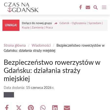
Przejdź
M
do
treści
Dołącz do nowej grupy
Gdańsk - Ogłoszenia | Sprzedam |
UWAGA!
Kupię | Zamienię | Praca
Strona główna
/
Wiadomości
/
Bezpieczeństwo rowerzystów w
Gdańsku: działania straży miejskiej
Bezpieczeństwo rowerzystów w
Gdańsku: działania straży
miejskiej
Data dodania:
15 czerwca 2026 r.
Share
Share
Share
Share
Share
Share