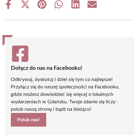
Share
Share
Share
Share
Share
Share
on
on
on
on
on
on
Facebook
X
Pinterest
WhatsApp
LinkedIn
Email
(Twitter)
Dołącz do nas na Facebooku!
Odkrywaj, dyskutuj i dziel się tym co najlepsze!
Przyłącz się do naszej społeczności na Facebooku,
gdzie możesz dowiedzieć się więcej o lokalnych
wydarzeniach w Gdańsku. Twoje zdanie się liczy -
polub naszą stronę i bądź na bieżąco!
Polub nas!