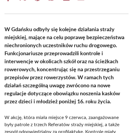
on
on
on
on
on
on
Facebook
X
Pinterest
WhatsApp
LinkedIn
Email
(Twitter)
W Gdańsku odbyły się kolejne działania straży
miejskiej, mające na celu poprawę bezpieczeństwa
niechronionych uczestników ruchu drogowego.
Funkcjonariusze przeprowadzili kontrole i
interwencje w okolicach szkół oraz na ścieżkach
rowerowych, koncentrując się na przestrzeganiu
przepisów przez rowerzystów. W ramach tych
działań szczególną uwagę zwrócono na nowe
regulacje dotyczące obowiązku noszenia kasków
przez dzieci i młodzież poniżej 16. roku życia.
W akcję, która miała miejsce 9 czerwca, zaangażowane
były patrole z trzech Referatów straży miejskiej, a także
zespół odpowiedzialny za profilaktykę. Kontrole miały