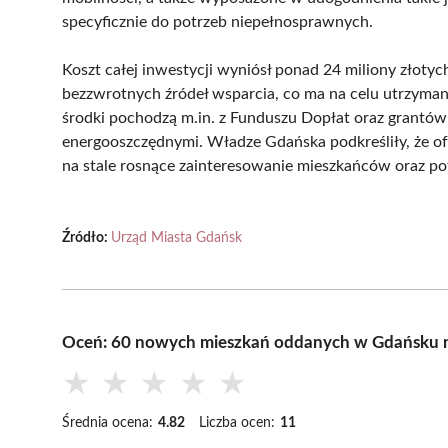
specyficznie do potrzeb niepełnosprawnych.
Koszt całej inwestycji wyniósł ponad 24 miliony złotyc
bezzwrotnych źródeł wsparcia, co ma na celu utrzym
środki pochodzą m.in. z Funduszu Dopłat oraz grantów 
energooszczędnymi. Władze Gdańska podkreśliły, że o
na stale rosnące zainteresowanie mieszkańców oraz pot
Źródło:
Urząd Miasta Gdańsk
Oceń: 60 nowych mieszkań oddanych w Gdańsku n
★
★
★
★
★
Średnia ocena:
4.82
Liczba ocen:
11