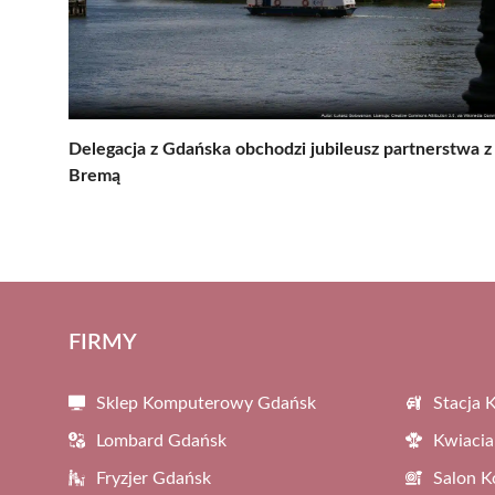
Delegacja z Gdańska obchodzi jubileusz partnerstwa z
Bremą
FIRMY
Sklep Komputerowy Gdańsk
Stacja 
Lombard Gdańsk
Kwiacia
Fryzjer Gdańsk
Salon 