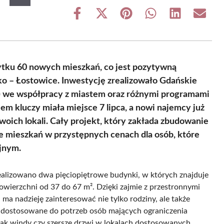
Share
Share
Share
Share
Share
Share
on
on
on
on
on
on
Facebook
X
Pinterest
WhatsApp
LinkedIn
Email
(Twitter)
ytku 60 nowych mieszkań, co jest pozytywną
o – Łostowice. Inwestycję zrealizowało Gdańskie
we współpracy z miastem oraz różnymi programami
m kluczy miała miejsce 7 lipca, a nowi najemcy już
oich lokali. Cały projekt, który zakłada zbudowanie
 mieszkań w przystępnych cenach dla osób, które
yjnym.
realizowano dwa pięciopiętrowe budynki, w których znajduje
owierzchni od 37 do 67 m². Dzięki zajmie z przestronnymi
ma nadzieję zainteresować nie tylko rodziny, ale także
t dostosowane do potrzeb osób mających ograniczenia
jak windy czy szersze drzwi w lokalach dostosowanych