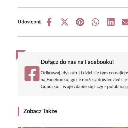
Udostępnij
Share
Share
Share
Share
Share
on
on
on
on
on
Facebook
X
Pinterest
WhatsApp
LinkedIn
(Twitter)
Dołącz do nas na Facebooku!
Odkrywaj, dyskutuj i dziel się tym co najlep
na Facebooku, gdzie możesz dowiedzieć się
Gdańsku. Twoje zdanie się liczy - polub nasz
Zobacz Także