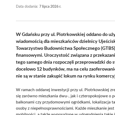
Data dodania:
7 lipca 2026 r.
W Gdańsku przy ul. Piotrkowskiej oddano do uż
wiadomością dla mieszkańców dzielnicy Ujeścisk
Towarzystwo Budownictwa Społecznego (GTBS) 
finansowymi. Uroczystość związana z przekazanie
tego samego dnia rozpoczęli przeprowadzki do sw
docelowo 12 budynków, ma na celu zaoferowanie
nie są w stanie zakupić lokum na rynku komerc
W ramach oddanej inwestycji przy ul. Piotrkowskiej z
się zarówno mieszkania dwu-, jak i czteropokojowe o p
balkonami czy przydomowymi ogródkami, lokalizacja ta 
osoby z niepełnosprawnościami. Każde mieszkanie jes
mobilności, a także wyposażone w udogodnienia takie 