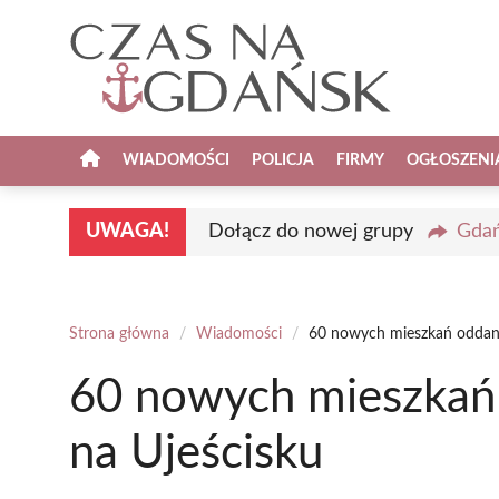
Przejdź
do
treści
WIADOMOŚCI
POLICJA
FIRMY
OGŁOSZENI
UWAGA!
Dołącz do nowej grupy
Gdań
Strona główna
/
Wiadomości
/
60 nowych mieszkań oddan
60 nowych mieszkań
na Ujeścisku