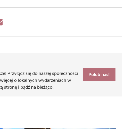
Share
on
Email
sze! Przyłącz się do naszej społeczności
Polub nas!
 więcej o lokalnych wydarzeniach w
ą stronę i bądź na bieżąco!