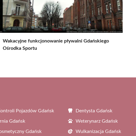
Wakacyjne funkcjonowanie pływalni Gdańskiego
Ośrodka Sportu
Kontroli Pojazdów Gdańsk
Dentysta Gdańsk
rnia Gdańsk
Weterynarz Gdańsk
Kosmetyczny Gdańsk
Wulkanizacja Gdańsk