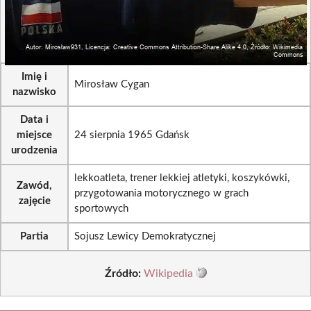
Imię i
Mirosław Cygan
nazwisko
Data i
miejsce
24 sierpnia 1965 Gdańsk
urodzenia
lekkoatleta, trener lekkiej atletyki, koszykówki,
Zawód,
przygotowania motorycznego w grach
zajęcie
sportowych
Partia
Sojusz Lewicy Demokratycznej
Źródło:
Wikipedia