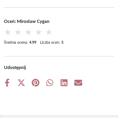
Oceń: Mirosław Cygan
★
★
★
★
★
Średnia ocena:
4.99
Liczba ocen:
5
Udostępnij
Share
Share
Share
Share
Share
Share
on
on
on
on
on
on
Facebook
X
Pinterest
WhatsApp
LinkedIn
Email
(Twitter)