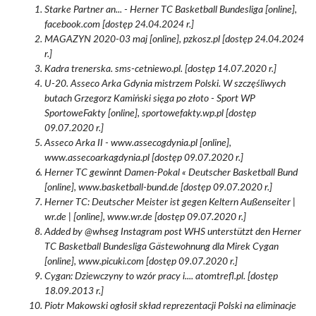
Starke Partner an... - Herner TC Basketball Bundesliga [online],
facebook.com [dostęp 24.04.2024 r.]
MAGAZYN 2020-03 maj [online], pzkosz.pl [dostęp 24.04.2024
r.]
Kadra trenerska. sms-cetniewo.pl. [dostęp 14.07.2020 r.]
U-20. Asseco Arka Gdynia mistrzem Polski. W szczęśliwych
butach Grzegorz Kamiński sięga po złoto - Sport WP
SportoweFakty [online], sportowefakty.wp.pl [dostęp
09.07.2020 r.]
Asseco Arka II - www.assecogdynia.pl [online],
www.assecoarkagdynia.pl [dostęp 09.07.2020 r.]
Herner TC gewinnt Damen-Pokal « Deutscher Basketball Bund
[online], www.basketball-bund.de [dostęp 09.07.2020 r.]
Herner TC: Deutscher Meister ist gegen Keltern Außenseiter |
wr.de | [online], www.wr.de [dostęp 09.07.2020 r.]
Added by @whseg Instagram post WHS unterstützt den Herner
TC Basketball Bundesliga Gästewohnung dla Mirek Cygan
[online], www.picuki.com [dostęp 09.07.2020 r.]
Cygan: Dziewczyny to wzór pracy i.... atomtrefl.pl. [dostęp
18.09.2013 r.]
Piotr Makowski ogłosił skład reprezentacji Polski na eliminacje