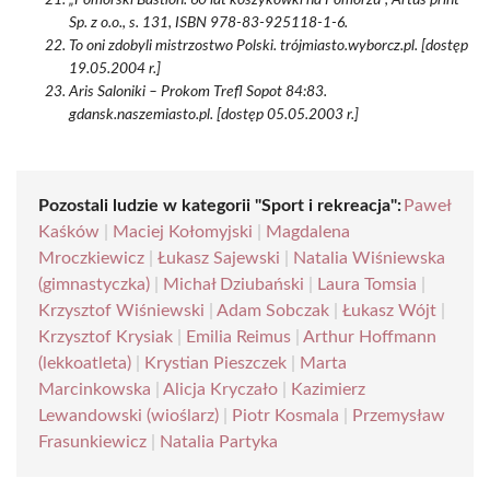
„Pomorski Bastion. 60 lat koszykówki na Pomorzu”, Artus print
Sp. z o.o., s. 131, ISBN 978-83-925118-1-6.
To oni zdobyli mistrzostwo Polski. trójmiasto.wyborcz.pl. [dostęp
19.05.2004 r.]
Aris Saloniki – Prokom Trefl Sopot 84:83.
gdansk.naszemiasto.pl. [dostęp 05.05.2003 r.]
Pozostali ludzie w kategorii "Sport i rekreacja":
Paweł
Kaśków
|
Maciej Kołomyjski
|
Magdalena
Mroczkiewicz
|
Łukasz Sajewski
|
Natalia Wiśniewska
(gimnastyczka)
|
Michał Dziubański
|
Laura Tomsia
|
Krzysztof Wiśniewski
|
Adam Sobczak
|
Łukasz Wójt
|
Krzysztof Krysiak
|
Emilia Reimus
|
Arthur Hoffmann
(lekkoatleta)
|
Krystian Pieszczek
|
Marta
Marcinkowska
|
Alicja Kryczało
|
Kazimierz
Lewandowski (wioślarz)
|
Piotr Kosmala
|
Przemysław
Frasunkiewicz
|
Natalia Partyka