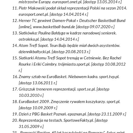
mistrzostw Europy. eurosport.onet.pl. [dostęp 13.05.2014 r.]
Piotr Makowski podał skład reprezentacji Polski na sezon 2014.
eurosport.onet.pl. [dostęp 14.04.2014 r.]
Herner TC gewinnt Damen-Pokal « Deutscher Basketball Bund
[online], www.basketball-bund.de [dostęp 09.07.2020 r.]
Siatkówka: Paulina Bałdyga w kadrze narodowej seniorek.
ostroleka.pl. [dostęp 14.04.2014 r.]
Atom Trefl Sopot. Teun Buijs będzie miał dwóch asystentów.
dziennikbaltycki.pl. [dostęp 20.08.2013 r.]
Siatkarki Atomu Trefl Sopot trenują w Cetniewie. Bez Rachel
Rourke i Eriki Coimbry. trójmiasto.sport.pl. [dostęp 10.08.2012
r.]
Znamy sztab na EuroBasket. Niebawem kadra. sport.tvp.pl.
[dostęp 13.06.2011 r.]
Griszczuk trenerem reprezentacji. sport.se.pl. [dostęp
10.03.2010 r.]
EuroBasket 2009. Zmęczenie rywalem koszykarzy. sport.pl.
[dostęp 10.09.2009 r.]
Dzień z PBG Basket Poznań. epoznan.pl. [dostęp 23.11.2009 r.]
Reprezentacja na testach. SportoweFakty.pl. [dostęp
31.05.2009 r.]