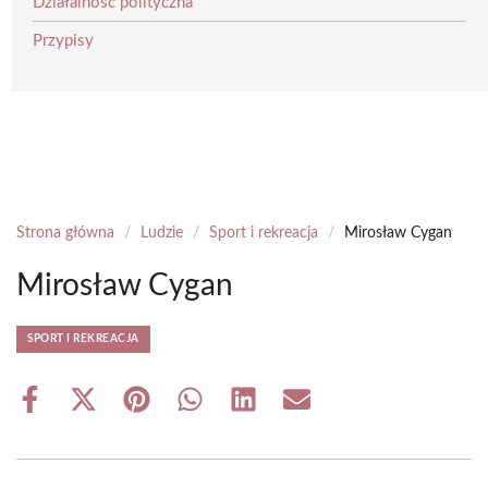
Działalność polityczna
Przypisy
Strona główna
/
Ludzie
/
Sport i rekreacja
/
Mirosław Cygan
Mirosław Cygan
SPORT I REKREACJA
Share
Share
Share
Share
Share
Share
on
on
on
on
on
on
Facebook
X
Pinterest
WhatsApp
LinkedIn
Email
(Twitter)